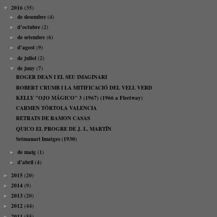
2016
(35)
▼
de desembre
(4)
►
d’octubre
(2)
►
de setembre
(6)
►
d’agost
(9)
►
de juliol
(2)
►
de juny
(7)
▼
ROGER DEAN I EL SEU IMAGINARI
ROBERT CRUMB I LA MITIFICACIÓ DEL VELL VERD
KELLY "OJO MÁGICO" 3 (1967) (1966 a Fleetway)
CARMEN TÓRTOLA VALENCIA
RETRATS DE RAMON CASAS
QUICO EL PROGRE DE J. L. MARTÍN
Setmanari Imatges (1930)
de maig
(1)
►
d’abril
(4)
►
2015
(20)
►
2014
(9)
►
2013
(20)
►
2012
(44)
►
2011
(55)
►