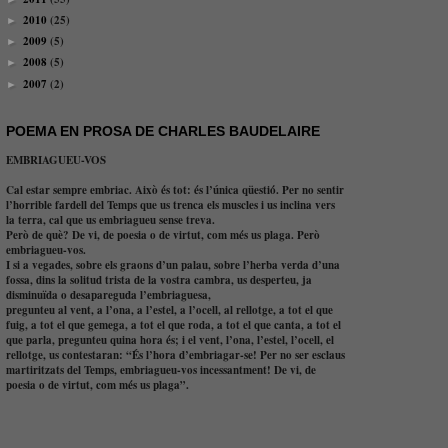
2010
(25)
►
2009
(5)
►
2008
(5)
►
2007
(2)
►
POEMA EN PROSA DE CHARLES BAUDELAIRE
EMBRIAGUEU-VOS
Cal estar sempre embriac. Això és tot: és l’única qüestió. Per no sentir
l’horrible fardell del Temps que us trenca els muscles i us inclina vers
la terra, cal que us embriagueu sense treva.
Però de què? De vi, de poesia o de virtut, com més us plaga. Però
embriagueu-vos.
I si a vegades, sobre els graons d’un palau, sobre l’herba verda d’una
fossa, dins la solitud trista de la vostra cambra, us desperteu, ja
disminuïda o desapareguda l’embriaguesa,
pregunteu al vent, a l’ona, a l’estel, a l’ocell, al rellotge, a tot el que
fuig, a tot el que gemega, a tot el que roda, a tot el que canta, a tot el
que parla, pregunteu quina hora és; i el vent, l’ona, l’estel, l’ocell, el
rellotge, us contestaran: “És l’hora d’embriagar-se! Per no ser esclaus
martiritzats del Temps, embriagueu-vos incessantment! De vi, de
poesia o de virtut, com més us plaga”.