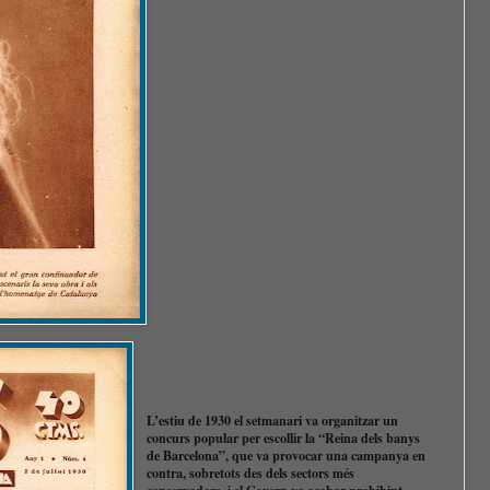
L’estiu de 1930 el setmanari va organitzar un
concurs popular per escollir la “Reina dels banys
de Barcelona”, que va provocar una campanya en
contra, sobretots des dels sectors més