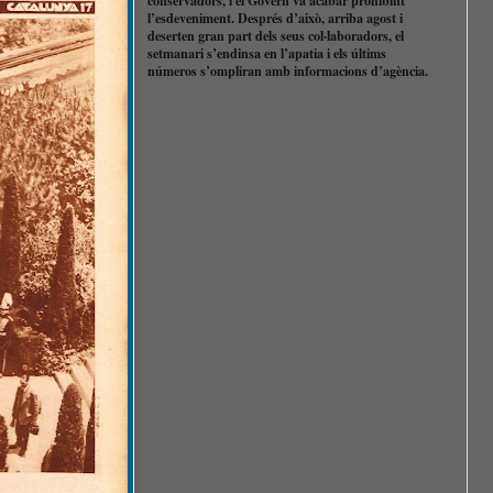
conservadors, i el Govern va acabar prohibint
l’esdeveniment. Després d’això, arriba agost i
deserten gran part dels seus col·laboradors, el
setmanari s’endinsa en l’apatia i els últims
números s’ompliran amb informacions d’agència.