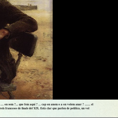
.. on som ?... que fem aquí ? ... cap on anem o a on volem anar ? ....... el
ls francesos de finals del XIX. Està clar que parlen de política, un vol