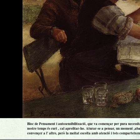
Bloc de Pensament i autosensibilització, que va començar per pura necessitat
nostre temps és curt , cal aprofitar-ho. Aturar-se a pensar, un moment ,aba
convençer a l' altre, però la meitat escolta amb atenció i tots comparteixen 