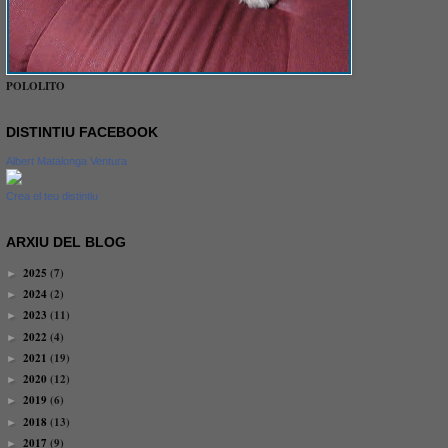
POLOLITO
DISTINTIU FACEBOOK
Albert Matalonga Ventura
Crea el teu distintiu
ARXIU DEL BLOG
2025
(7)
►
2024
(2)
►
2023
(11)
►
2022
(4)
►
2021
(19)
►
2020
(12)
►
2019
(6)
►
2018
(13)
►
2017
(9)
►