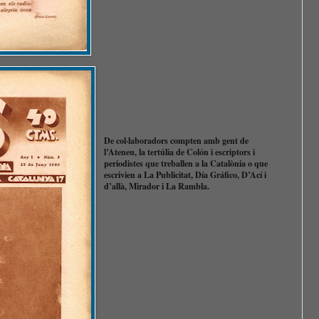
De col·laboradors compten amb gent de
l’Ateneu, la tertúlia de Colón i escriptors i
periodistes que treballen a la Catalònia o que
escrivien a La Publicitat, Día Gráfico, D’Ací i
d’allà, Mirador i La Rambla.