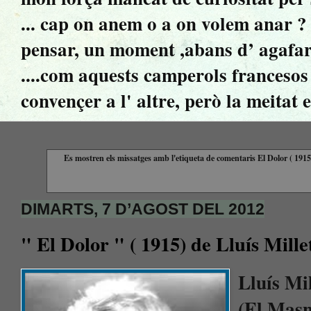
... cap on anem o a on volem anar ? ..
pensar, un moment ,abans d’ agafar 
....com aquests camperols francesos 
convençer a l' altre, però la meitat 
Es mostren els missatges amb l'etiqueta de comentaris
El Dolor ( 1915
DIMARTS, 7 D’AGOST DEL 2012
" El Dolor " ( 1915) de Lluís Mille
Lluís Mil
(El Masn