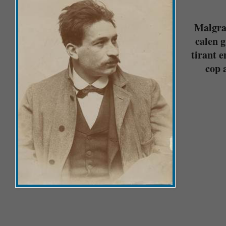
Malgrat
calen 
tirant e
cop 