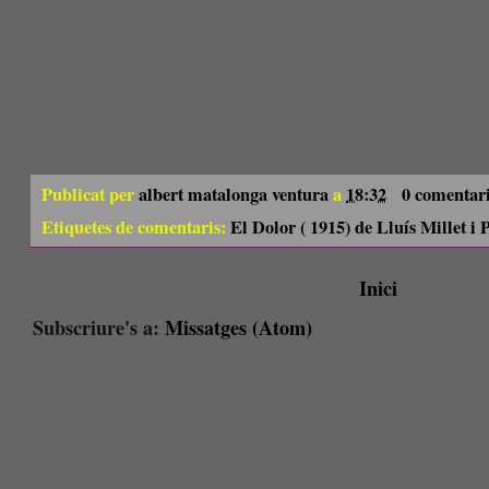
Publicat per
albert matalonga ventura
a
18:32
0 comentar
Etiquetes de comentaris:
El Dolor ( 1915) de Lluís Millet i 
Inici
Subscriure's a:
Missatges (Atom)