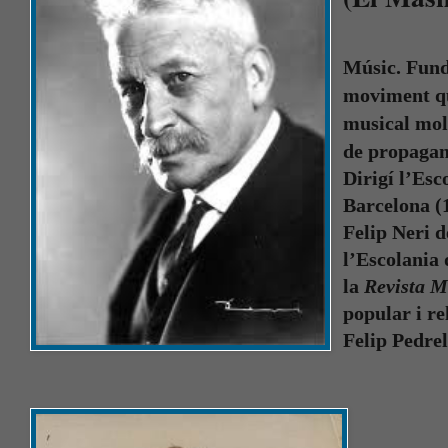
Músic. Fund
moviment qu
musical molt
de propagan
Dirigí l’Es
Barcelona (
Felip Neri 
l’Escolania 
la
Revista M
popular i re
Felip Pedrel