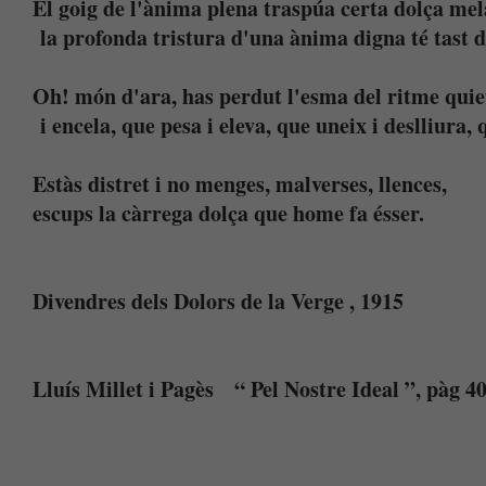
El goig de l'ànima plena traspúa certa dolça mel
la profonda tristura d'una ànima digna té tast d
Oh! món d'ara, has perdut l'esma del ritme quie
i encela, que pesa i eleva, que uneix i deslliura, 
Estàs distret i no menges, malverses, llences,
escups la càr­rega dolça que home fa ésser.
Divendres dels Dolors de la Verge , 1915
Lluís Millet i Pagès “ Pel Nostre Ideal ”, pàg 40