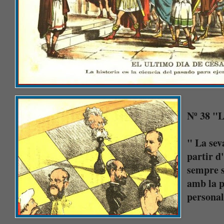
Nº 38 "
" La seva
partir d
sempre s
amb la p
personal