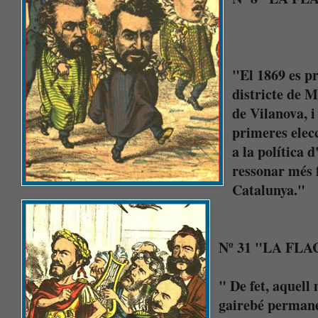
"El 1869 es p
districte de M
de Vilanova, i
primeres elecc
a la política d
ressonar més f
Catalunya."
Nº 31 "LA FLA
" De fet, aquell
gairebé permanen