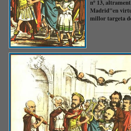
nº 13, altrament
Madrid"en virtut
millor targeta d