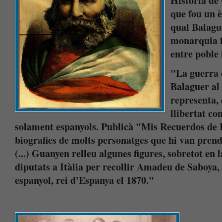
Historia de
que fou un è
qual Balague
monarquia fe
entre poble 
"La guerra 
Balaguer al 
representa,
llibertat co
solament espanyols. Publicà "Mis Recuerdos de It
biografies de molts personatges que hi van prendr
(...) Guanyen relleu algunes figures, sobretot en 
diputats a Itàlia per recollir Amadeu de Saboya,
espanyol, rei d'Espanya el 1870."