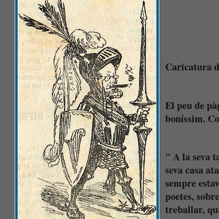
Caricatura 
El peu de pà
boníssim. Co
" A la seva t
seva casa at
sempre estava
poetes, sobre
treballar, qu