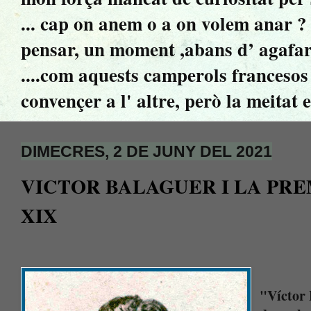
... cap on anem o a on volem anar ? ..
pensar, un moment ,abans d’ agafar 
....com aquests camperols francesos 
convençer a l' altre, però la meitat 
DIMECRES, 2 DE JUNY DEL 2021
VICTOR BALAGUER I LA PRE
XIX
"Víctor 