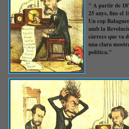
" A partir de 18
25 anys, fins el 
Un cop Balaguer v
amb la Revolució
càrrecs que va 
una clara mostra
política."