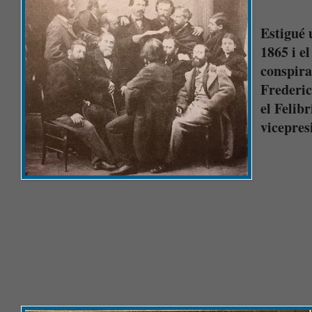
Estigué 
1865 i e
conspira
Frederic
el Felib
vicepres