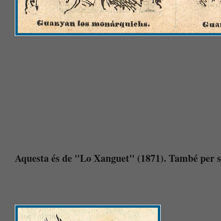
Aquesta és de "Lo Xanguet" (1871). També per s