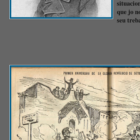
situacio
que jo n
seu treb