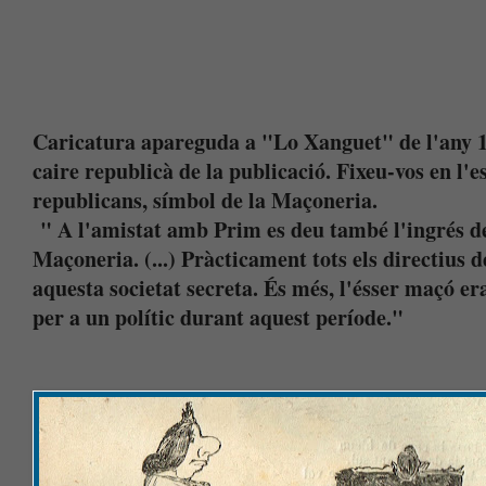
Caricatura apareguda a "Lo Xanguet" de l'any 1
caire republicà de la publicació. Fixeu-vos en l'es
republicans, símbol de la Maçoneria.
" A l'amistat amb Prim es deu també l'ingrés de
Maçoneria. (...) Pràcticament tots els directius d
aquesta societat secreta. És més, l'ésser maçó e
per a un polític durant aquest període."