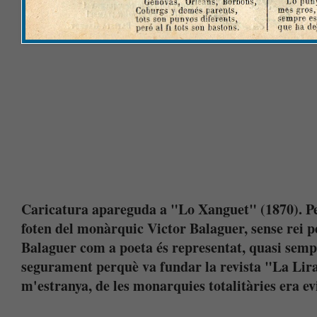
Caricatura apareguda a "Lo Xanguet" (1870). Per
foten del monàrquic Victor Balaguer, sense rei pe
Balaguer com a poeta és representat, quasi sempr
segurament perquè va fundar la revista "La Lir
m'estranya, de les monarquies totalitàries era e