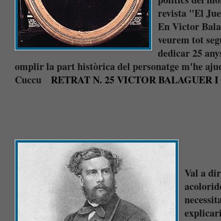
revista "El Jue
En Victor Bala
veurem tot seg
dedicar 25 anys
omplir la part històrica del personatge m'he aju
Cuccu
RETRAT N. 25 VICTOR BALAGUER I
Val a di
acolorid
necessit
explicari