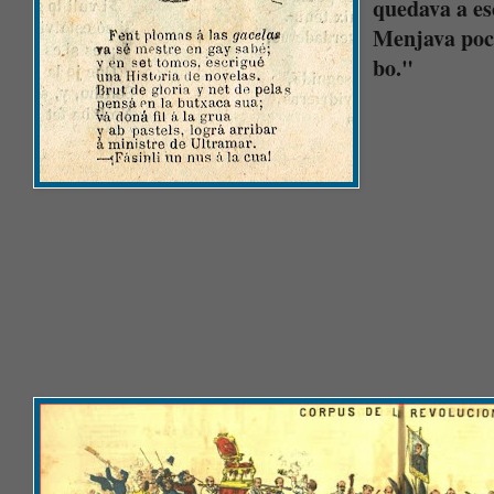
quedava a es
Menjava poc 
bo."