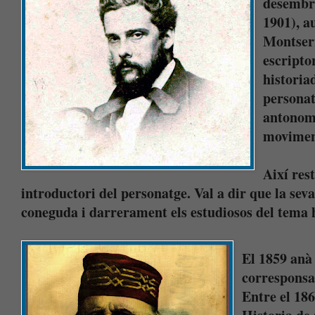
desembre
1901), 
Montserr
escripto
historia
personat
antonomà
movimen
Així res
introductori del personatge. Val a dir que la sev
coneguda i darrerament els estudiosos del tema 
El 1859 anà 
corresponsa
Entre el 186