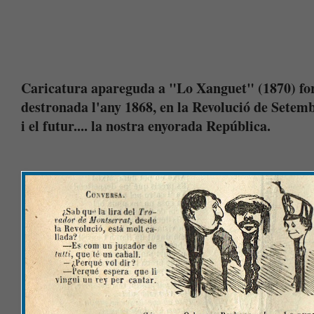
Caricatura apareguda a "Lo Xanguet" (1870) forç
destronada l'any 1868, en la Revolució de Setembre
i el futur.... la nostra enyorada República.