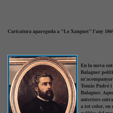
Caricatura apareguda a "Lo Xanguet" l'any 1869.
En la meva ent
Balaguer políti
m'acompanyaré 
Tomàs Padró i 
Balaguer. Aques
anteriors entr
a tot color, on
polítics del m