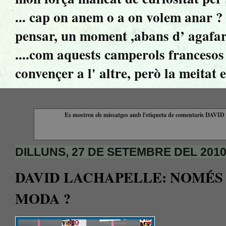
... cap on anem o a on volem anar ? ..
pensar, un moment ,abans d’ agafar 
....com aquests camperols francesos 
convençer a l' altre, però la meitat 
Es mostren els missatges amb l'etiqueta de comentaris
DAVID
DILLUNS, 27 DE SETEMBRE DEL 201
DAVID LACHAPELLE: NOMÉS
MODA ?