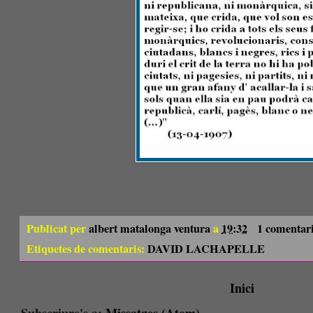
Publicat per
albert matalonga ventura
a
19:32
1 comentar
Etiquetes de comentaris:
DAVID LACHAPELLE
Inici