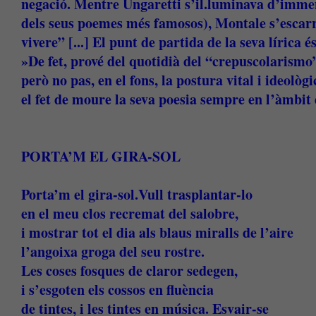
negació. Mentre Ungaretti s’il.luminava d’imm
dels seus poemes més famosos), Montale s’escarr
vivere” [...] El punt de partida de la seva lírica
»De fet, prové del quotidià del “crepuscolarismo” 
però no pas, en el fons, la postura vital i ideolò
el fet de moure la seva poesia sempre en l’àmbit 
PORTA’M EL GIRA-SOL
Porta’m el gira-sol.Vull trasplantar-lo
en el meu clos recremat del salobre,
i mostrar tot el dia als blaus miralls de l’aire
l’angoixa groga del seu rostre.
Les coses fosques de claror sedegen,
i s’esgoten els cossos en fluència
de tintes, i les tintes en música. Esvair-se