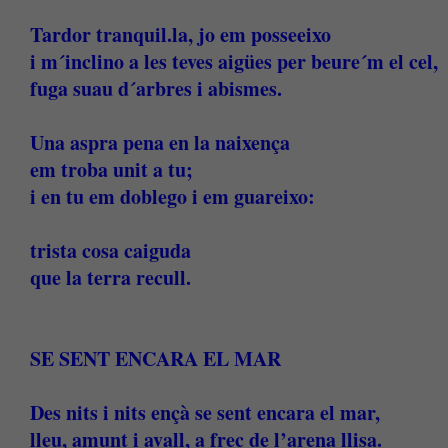
Tardor tranquil.la, jo em posseeixo
i m´inclino a les teves aigües per beure´m el cel,
fuga suau d´arbres i abismes.
Una aspra pena en la naixença
em troba unit a tu;
i en tu em doblego i em guareixo:
trista cosa caiguda
que la terra recull.
SE SENT ENCARA EL MAR
Des nits i nits ençà se sent encara el mar,
lleu, amunt i avall, a frec de l’arena llisa.