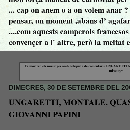
... cap on anem o a on volem anar ? ..
pensar, un moment ,abans d’ agafar 
....com aquests camperols francesos 
convençer a l' altre, però la meitat 
Es mostren els missatges amb l'etiqueta de comentaris
UNGARETTI 
missatges
DIMECRES, 30 DE SETEMBRE DEL 20
UNGARETTI, MONTALE, QUA
GIOVANNI PAPINI