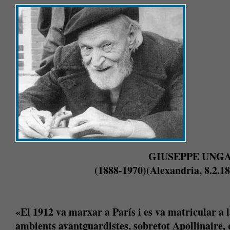
GIUSEPPE UNG
(1888-1970)
(Alexandria, 8.2.18
«El 1912 va marxar a París i es va matricular a 
ambients avantguardistes, sobretot Apollinaire, 