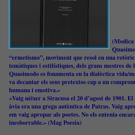
(Modica 
Quasimo
“ermetismo”, moviment que resol en una retòrica 
temàtiques i estilístiques, dels grans mestres de l
Quasimodo es fonamenta en la dialèctica vida/m
va decantar els seus pretextos cap a un compromí
humana i emotiva.»
«Vaig nèixer a Siracusa el 20 d’agost de 1901. El
àvia era una grega autèntica de Patras. Vaig apren
em vaig apropar als poetes. No els entenia enca
inesborrable.» (Mag Poesia)