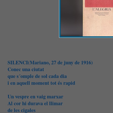
SILENCI(Mariano, 27 de juny de 1916)
Conec una ciutat
que s´omple de sol cada dia
i en aquell moment tot és rapid
Un vespre en vaig marxar
Al cor hi durava el llimar
de les cigales