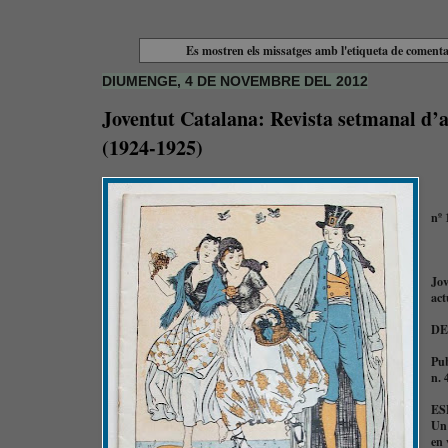
Es mostren els missatges amb l'etiqueta de coment
DIUMENGE, 4 DE NOVEMBRE DEL 2012
Joventut Catalana: Revista setmanal d’ar
(1924-1925)
nº 
Jov
act
DE
Pub
n. 
ES
Un 
en 