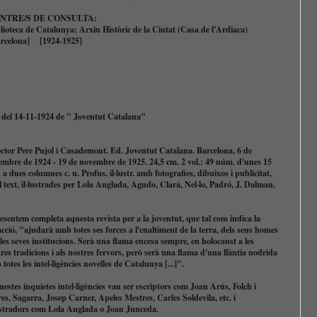
NTRE/S DE CONSULTA:
lioteca de Catalunya; Arxiu Històric de la Ciutat (Casa de l’Ardiaca)
arcelona]
[1924-1925]
2 del 14-11-1924 de " Joventut Catalana"
ector Pere Pujol i Casademont. Ed. Joventut Catalana. Barcelona, 6 de
embre de 1924 - 19 de novembre de 1925. 24,5 cm. 2 vol.: 49 núm. d'unes 15
 a dues columnes c. u. Profus. il·lustr. amb fotografies, dibuixos i publicitat,
l text, il·lustrades per Lola Anglada, Agudo, Clará, Nel·lo, Padró, J. Dalmau,
.
esentem completa aquesta revista per a la joventut, que tal com indica la
cció, "ajudarà amb totes ses forces a l'enaltiment de la terra, dels seus homes
 les seves institucions. Serà una flama encesa sempre, en holocaust a les
res tradicions i als nostres fervors, però serà una flama d'una llàntia nodrida
totes les intel·ligències novelles de Catalunya [...]".
stes inquietes intel·ligències van ser escriptors com Joan Arús, Folch i
es, Sagarra, Josep Carner, Apeles Mestres, Carles Soldevila, etc. i
lustradors com Lola Anglada o Joan Junceda.