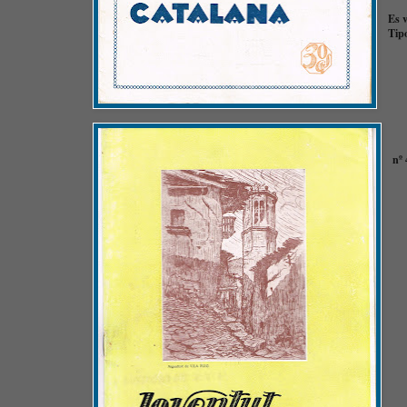
Es v
Tipo
nº