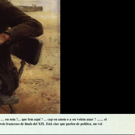
.. on som ?... que fem aquí ? ... cap on anem o a on volem anar ? ....... el
ls francesos de finals del XIX. Està clar que parlen de política, un vol