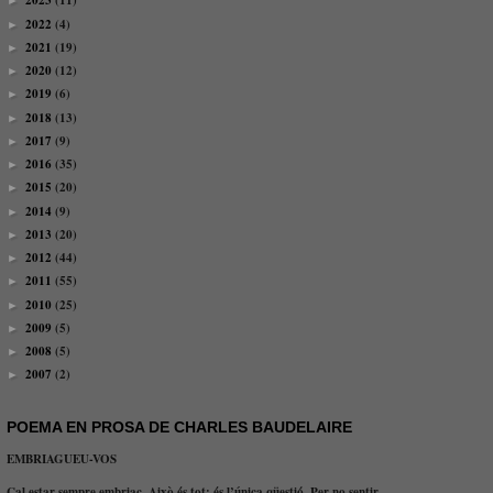
2023
(11)
►
2022
(4)
►
2021
(19)
►
2020
(12)
►
2019
(6)
►
2018
(13)
►
2017
(9)
►
2016
(35)
►
2015
(20)
►
2014
(9)
►
2013
(20)
►
2012
(44)
►
2011
(55)
►
2010
(25)
►
2009
(5)
►
2008
(5)
►
2007
(2)
►
POEMA EN PROSA DE CHARLES BAUDELAIRE
EMBRIAGUEU-VOS
Cal estar sempre embriac. Això és tot: és l’única qüestió. Per no sentir