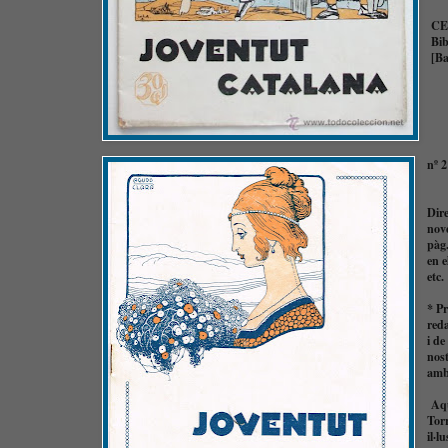
CE
Bib
[B
nº 
Dir
nov
pàg.
en e
etc
* Pr
reda
i de
nost
amb 
Aque
Torr
il·