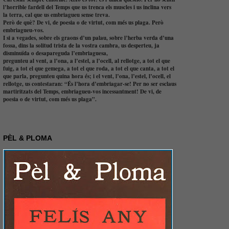
l’horrible fardell del Temps que us trenca els muscles i us inclina vers
la terra, cal que us embriagueu sense treva.
Però de què? De vi, de poesia o de virtut, com més us plaga. Però
embriagueu-vos.
I si a vegades, sobre els graons d’un palau, sobre l’herba verda d’una
fossa, dins la solitud trista de la vostra cambra, us desperteu, ja
disminuïda o desapareguda l’embriaguesa,
pregunteu al vent, a l’ona, a l’estel, a l’ocell, al rellotge, a tot el que
fuig, a tot el que gemega, a tot el que roda, a tot el que canta, a tot el
que parla, pregunteu quina hora és; i el vent, l’ona, l’estel, l’ocell, el
rellotge, us contestaran: “És l’hora d’embriagar-se! Per no ser esclaus
martiritzats del Temps, embriagueu-vos incessantment! De vi, de
poesia o de virtut, com més us plaga”.
PÈL & PLOMA