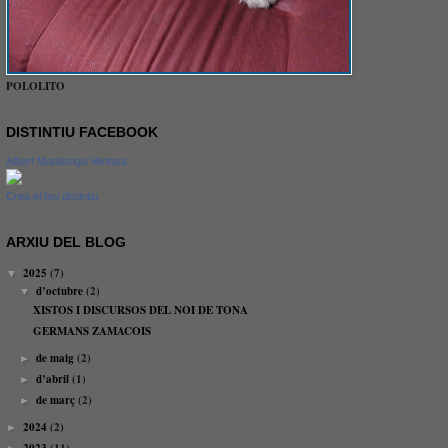
POLOLITO
DISTINTIU FACEBOOK
Albert Matalonga Ventura
Crea el teu distintiu
ARXIU DEL BLOG
2025
(7)
▼
d’octubre
(2)
▼
XISTOS I DISCURSOS DEL NOI DE TONA
GERMANS ZAMACOIS
de maig
(2)
►
d’abril
(1)
►
de març
(2)
►
2024
(2)
►