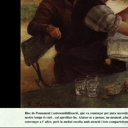
Bloc de Pensament i autosensibilització, que va començar per pura necessitat
nostre temps és curt , cal aprofitar-ho. Aturar-se a pensar, un moment ,aba
convençer a l' altre, però la meitat escolta amb atenció i tots comparteixen 