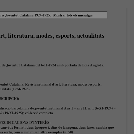
aris
Joventut Catalana 1924-1925
.
Mostrar tots els missatges
t, literatura, modes, esports, actualitats
1 de Joventut Catalana del 6-11-1924 amb portada de Lola Anglada.
entut Catalana. Revista setmanal d’art, literatura, modes, esports,
ualitats (1924-1925)
SCRIPCIÓ:
licació barcelonina de joventut, setmanal
Any I – any II: n. 1 (6-XI-1924) –
49 (19-XI-1925); col·lecció completa
PECIFICACIONS D’INTERÈS:
canvi de format; dues èpoques i, dins de la segona, dues fases; sembla que
va sortir, com a mínim, un altre exemplar (n. 50)