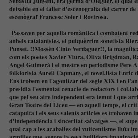
Sebastià Junyent, era germà d'Oleguer, el qual 
deixeble en el taller d'escenografia del carrer d
escenògraf Francesc Soler i Rovirosa.
Passaven per aquella romàntica i combatent reda
anhels catalanistes, el pulquèrrim sonetista Rier
Punset, !!Mossèn Cinto Verdaguer!!, la magnífica
com els poetes Xavier Viura, Oliva Brigdman, R
Angel Guimerà i el mestre en periodisme Pere Ald
folklorista Aureli Capmany, el novel.lista Enric de
Ens trobem en l'agonitzar del segle XIX i en l'an
presidia l'esmentat cenacle de redactors i col.l
que pel seu aire independent era temut i que arri
Gran Teatre del Liceu — en aquell temps, el crí
catapulta i els seus valents articles es trobaven
d'independència i sinceritat salvatges —, el su
qual cap a les acaballes del vuitcentisme lluïa
armilles que, segons la seva bullidora imaginació