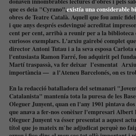
donaven innombrables lectures d'obres i pels sal
que es deia "Cyrano",
existía una considerable b
obres de Teatre Català. Aquell que fou amic fidel
i que anys després esdevingué acreditat impresor
cent per cent, arribà a reunir per a la bibliotec
curiosos exemplars. L'arxiu gairebé complet que 
director Antoni Tutau i a la seva esposa Carlota 
l'entusiasta Ramon Farré, fou adquirit pel fun
Martí traspassà, va fer deixar l'esmentat Arxiu 
importància — a l'Ateneu Barcelonés, on es tro
En la redacció batalladora del setmanari "Jovent
Catalanista" mantenía tota la puresa de les Bas
Oleguer Junyent, quan en l'any 1901 pintava dos 
que anava a fer-nos conèixer l'empresari Albert 
Oleguer Junyent va ésser presentat a aquest actu
títol que jo mateix m`he adjudicat perquè no faig
arreu i fico dins el meu sac tot allò important i