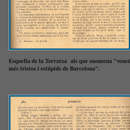
Esquella de la Torratxa als que anomena "vened
més tristos i estúpids de Barcelona".