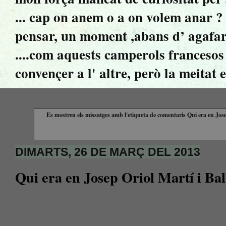
... cap on anem o a on volem anar ? ..
pensar, un moment ,abans d’ agafar 
....com aquests camperols francesos 
convençer a l' altre, però la meitat 
Es mostren els missatges amb l'etiqueta de comentaris
Qui era en Jose
DIMARTS, 26 DE MARÇ DEL 2013
Qui era en Josep Oriol Martí i Bal