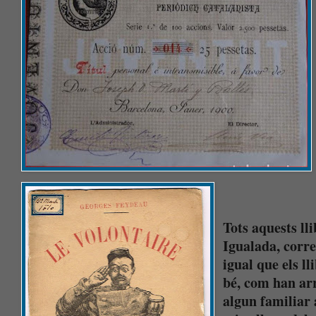
Tots aquests ll
Igualada, corre
igual que els ll
bé, com han arr
algun familiar 