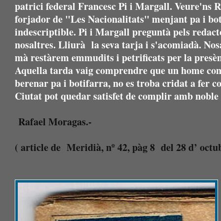
patrici federal Francesc Pi i Margall. Veure'ns R
forjador de "Les Nacionalitats" menjant pa i bot
indescriptible. Pi i Margall preguntà pels reda
nosaltres. Lliurà la seva tarja i s'acomiadà. Nosa
mà restàrem emmudits i petrificats per la presèn
Aquella tarda vaig comprendre que un home com 
berenar pa i botifarra, no es troba cridat a fer c
Ciutat pot quedar satisfet de complir amb noble 
Rafael Moragas.-
( article de Meridià, nº 42, pàg 8 del 28 d’ octu