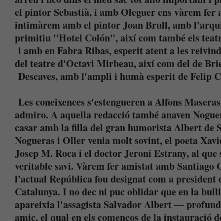
el pintor Sebastià, i amb Oleguer ens vàrem fer 
intimàrem amb el pintor Joan Brull, amb l'arqui
primitiu "Hotel Colón", així com també els teatr
i amb en Fabra Ribas, esperit atent a les reivin
del teatre d'Octavi Mirbeau, així com del de Bri
Descaves, amb l'ampli i humà esperit de Felip Co
Les coneixences s'estengueren a Alfons Maseras, 
admiro. A aquella redacció també anaven Nogueras
casar amb la filla del gran humorista Albert de 
Nogueras i Oller venia molt sovint, el poeta Xavi
Josep M. Roca i el doctor Jeroni Estrany, al qu
veritable savi. Vàrem fer amistat amb Santiago 
l'actual República fou designat com a president 
Catalunya. I no dec ni puc oblidar que en la bul
apareixia l'assagista Salvador Albert — profund 
amic, el qual en els començos de la instauració 