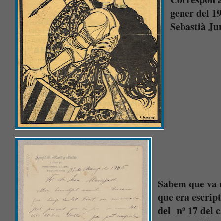
gener del 1
Sebastià Ju
Sabem que va n
que era escript
del nº 17 del c