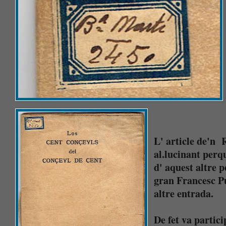
L' article de'n 
al.lucinant perq
d' aquest altre 
gran Francesc P
altre entrada.
De fet va partici