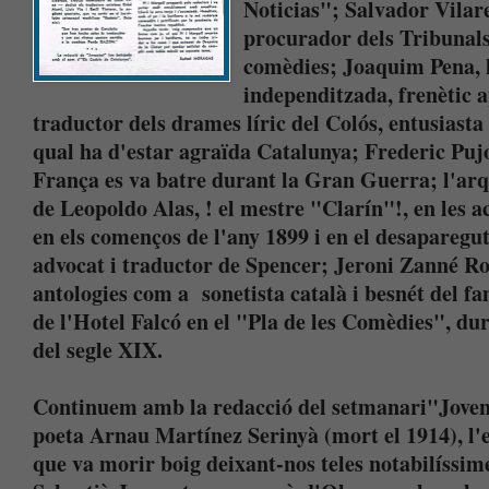
Noticias"; Salvador Vilar
procurador dels Tribunals
comèdies; Joaquim Pena, l
independitzada, frenètic a
traductor dels drames líric del Colós, entusiasta 
qual ha d'estar agraïda Catalunya; Frederic Pujolà
França es va batre durant la Gran Guerra; l'arqu
de Leopoldo Alas, ! el mestre "Clarín"!, en les a
en els començos de l'any 1899 i en el desaparegu
advocat i traductor de Spencer; Jeroni Zanné Ro
antologies com a sonetista català i besnét del f
de l'Hotel Falcó en el "Pla de les Comèdies", du
del segle XIX.
Continuem amb la redacció del setmanari"Jovent
poeta Arnau Martínez Serinyà (mort el 1914), l'e
que va morir boig deixant-nos teles notabilíssim