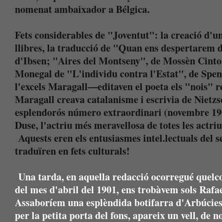
nomenat ambaixador a Bélgica.
Fets considerables de "Joventut": la creació d'una
llibres, la traducció de "Quan ens despertarem 
d'Ibsen; "Aires del Montseny", de Mossèn Cinto 
Monegal de "L'individu contra l'Estat", de Spen
l'excels Maragall—editaven el poeta els "nois" 
Maragall creava catalanisme i escrivia de Nietzs
esplendorós número extraordinari (novembre 19
Duse, l'actriu més meravellosa de totes les actriu
Aquests eren els entusiasmes intel.lectuals del 
traduïren en fets culturals!
Una tarda, en aquella redacció ocorregué quelco
del mes d'abril del 1901, ens trobàvem sols Rafa
Assaboríem una esplèndida botifarra d'Arbúcies
per la petita porta del fons, apareix un vell, de n