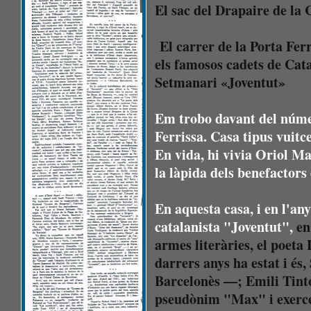
El sac del Drapaire de la 
El carrer de la Porta Fe
els famosos cadets de Cat
Setmanari «Joventut»
Em trobo davant del númer
Ferrissa. Casa tipus vuitce
En vida, hi vivia Oriol Ma
la làpida dels benefactors
En aquesta casa, i en l'an
catalanista "Joventut",
en 
armes literàries, el poeta
darrers anys ha estat i és,
Barcelonès —; Emili Tintor
pseudònim "Max" i exercei