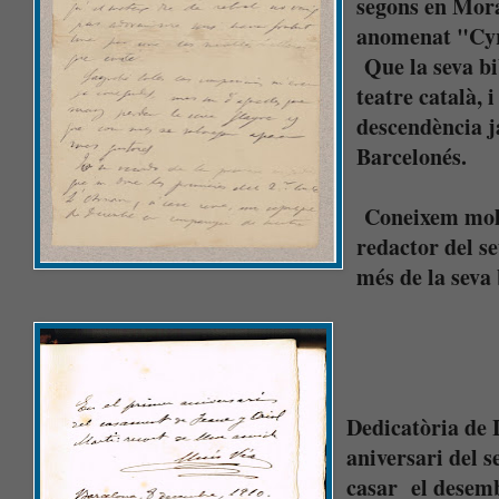
segons en Mora
anomenat "Cy
Que la seva bi
teatre català,
descendència j
Barcelonés.
Coneixem molt
redactor del s
més de la seva
Dedicatòria de 
aniversari del 
casar el desem