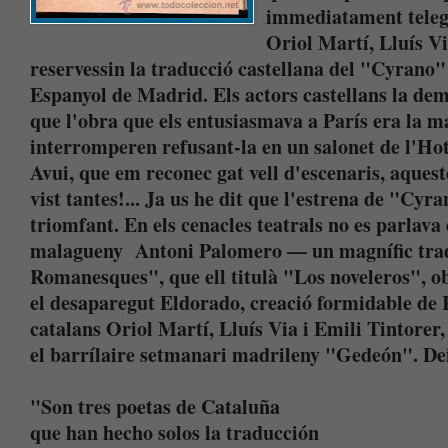
immediatament telegr
Oriol Martí, Lluís Vi
reservessin la traducció castellana del "Cyrano"
Espanyol de Madrid. Els actors castellans la dem
que l'obra que els entusiasmava a París era la ma
interromperen refusant-la en un salonet de l'Ho
Avui, que em reconec gat vell d'escenaris, aques
vist tantes!... Ja us he dit que l'estrena de "Cyr
triomfant. En els cenacles teatrals no es parlava
malagueny Antoni Palomero — un magnífic trad
Romanesques", que ell titulà "Los noveleros", ob
el desaparegut Eldorado, creació formidable de 
catalans Oriol Martí, Lluís Via i Emili Tintorer,
el barrílaire setmanari madrileny "Gedeón". De
"Son tres poetas de Cataluña
que han hecho solos la traducción