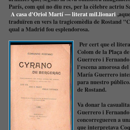
París, com qui no diu res, per la cèlebre actriu 
A casa d'Oriol Martí — literat mil.lionari
,aque
traduïren en vers la tragicomèdia de Rostand "C
qual a Madrid fou esplendorosa.
Per cert que el liter
Colom de la Plaça de 
Guerrero i Fernando
l'escena amorosa del b
María Guerrero inter
para nuestro públic
de Rostand.
Va donar la casualita
Guerrero i Fernando 
concorregueren a una
que interpretava Coq