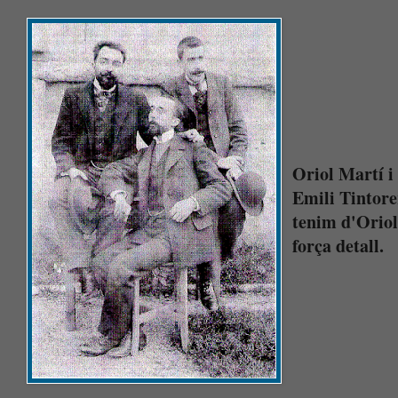
Oriol Martí i 
Emili Tintorer
tenim d'Oriol
força detall.