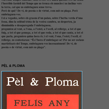
l’horrible fardell del Temps que us trenca els muscles i us inclina vers
la terra, cal que us embriagueu sense treva.
Però de què? De vi, de poesia o de virtut, com més us plaga. Però
embriagueu-vos.
I si a vegades, sobre els graons d’un palau, sobre l’herba verda d’una
fossa, dins la solitud trista de la vostra cambra, us desperteu, ja
disminuïda o desapareguda l’embriaguesa,
pregunteu al vent, a l’ona, a l’estel, a l’ocell, al rellotge, a tot el que
fuig, a tot el que gemega, a tot el que roda, a tot el que canta, a tot el
que parla, pregunteu quina hora és; i el vent, l’ona, l’estel, l’ocell, el
rellotge, us contestaran: “És l’hora d’embriagar-se! Per no ser esclaus
martiritzats del Temps, embriagueu-vos incessantment! De vi, de
poesia o de virtut, com més us plaga”.
PÈL & PLOMA