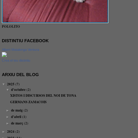
POLOLITO
DISTINTIU FACEBOOK
Albert Matalonga Ventura
Crea el teu distintiu
ARXIU DEL BLOG
2025
(7)
▼
d’octubre
(2)
▼
XISTOS I DISCURSOS DEL NOI DE TONA
GERMANS ZAMACOIS
de maig
(2)
►
d’abril
(1)
►
de març
(2)
►
2024
(2)
►