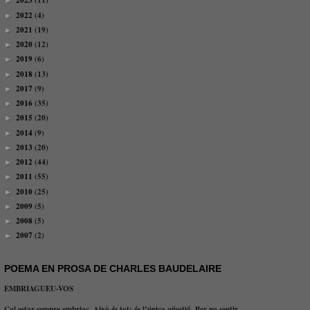
2023
(11)
►
2022
(4)
►
2021
(19)
►
2020
(12)
►
2019
(6)
►
2018
(13)
►
2017
(9)
►
2016
(35)
►
2015
(20)
►
2014
(9)
►
2013
(20)
►
2012
(44)
►
2011
(55)
►
2010
(25)
►
2009
(5)
►
2008
(5)
►
2007
(2)
►
POEMA EN PROSA DE CHARLES BAUDELAIRE
EMBRIAGUEU-VOS
Cal estar sempre embriac. Això és tot: és l’única qüestió. Per no sentir