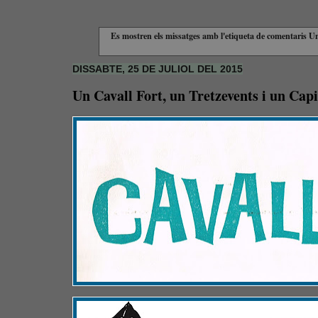
Es mostren els missatges amb l'etiqueta de comentaris
Un
DISSABTE, 25 DE JULIOL DEL 2015
Un Cavall Fort, un Tretzevents i un Cap