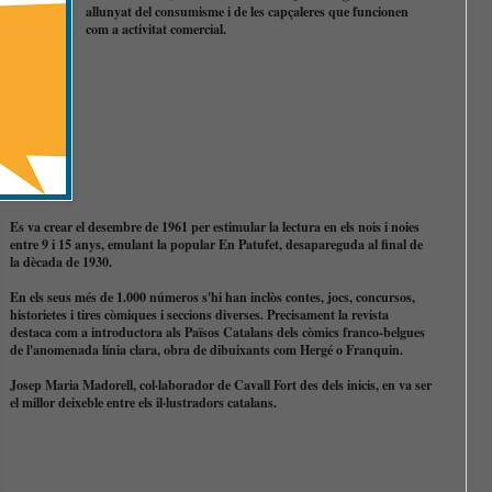
allunyat del consumisme i de les capçaleres que funcionen
com a activitat comercial.
Es va crear el desembre de 1961 per estimular la lectura en els nois i noies
entre 9 i 15 anys, emulant la popular En Patufet, desapareguda al final de
la dècada de 1930.
En els seus més de 1.000 números s'hi han inclòs contes, jocs, concursos,
historietes i tires còmiques i seccions diverses. Precisament la revista
destaca com a introductora als Països Catalans dels còmics franco-belgues
de l'anomenada línia clara, obra de dibuixants com Hergé o Franquin.
Josep Maria Madorell, col·laborador de Cavall Fort des dels inicis, en va ser
el millor deixeble entre els il·lustradors catalans.