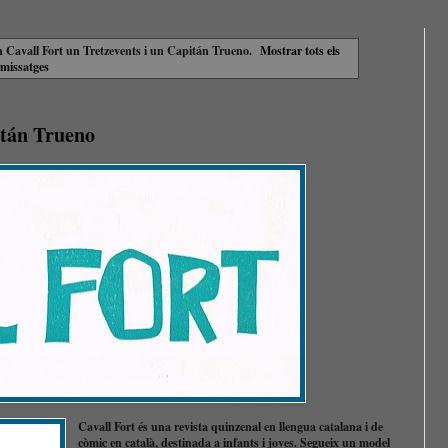
 Cavall Fort un Tretzevents i un Capitán Trueno
.
Mostrar tots els
missatges
itán Trueno
Cavall Fort és una revista quinzenal en llengua catalana i de
còmic en català, destinada a infants i joves. Segueix un model