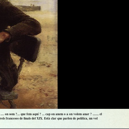
.. on som ?... que fem aquí ? ... cap on anem o a on volem anar ? ....... el
ls francesos de finals del XIX. Està clar que parlen de política, un vol