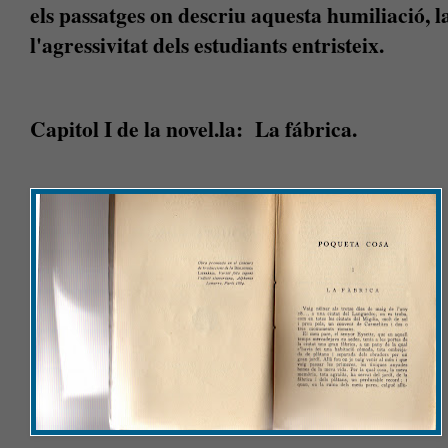
els passatges on descriu aquesta humiliació, 
l'agressivitat dels estudiants entristeix.
Capitol I de la novel.la: La fábrica.