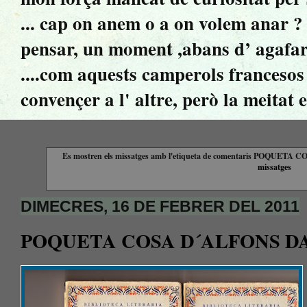
... cap on anem o a on volem anar ? ..
pensar, un moment ,abans d’ agafar 
....com aquests camperols francesos 
convençer a l' altre, però la meitat 
Es mostren els missatges amb l'etiqueta de comentaris
POQUETA CO
missatges
DIMECRES, 16 DE FEBRER DEL 2011
POQUETA COSA D´ALFONS DAU