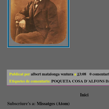
Publicat per
albert matalonga ventura
a
13:08
0 comentar
Etiquetes de comentaris:
POQUETA COSA D´ALFONS DA
Inici
Subscriure's a:
Missatges (Atom)