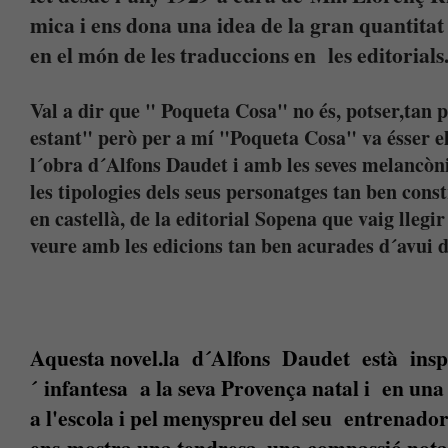
mica i ens dona una idea de la gran quantitat
en el món de les traduccions en les editorials.
Val a dir que " Poqueta Cosa" no és, potser,tan 
estant" però per a mí "Poqueta Cosa" va ésser e
l´obra d´Alfons Daudet i amb les seves melancòni
les tipologies dels seus personatges tan ben cons
en castellà, de la editorial Sopena que vaig llegir
veure amb les edicions tan ben acurades d´avui d
Aquesta novel.la d´Alfons Daudet està inspi
´ infantesa a la seva Provença natal i en un
a l'escola i pel menyspreu del seu entrenador 
ens mostra una tendresa, una compassió notab