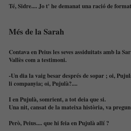
Té, Sidre.... Jo t' he demanat una ració de forma
Més de la Sarah
Contava en Peius les seves assiduitats amb la Sara
Vallès com a testimoni.
-Un dia la vaig besar després de sopar ; oi, Pujul
li companyia; oi, Pujulà?....
I en Pujulà, somrient, a tot deia que si.
Una nit, cansat de la mateixa història, va pregu
Però, Peius.... que hi feia en Pujulà allí ?