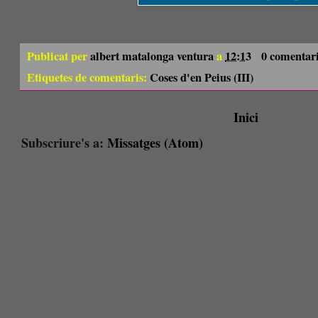
Publicat per
albert matalonga ventura
a
12:13
0 comentar
Etiquetes de comentaris:
Coses d'en Peius (III)
Inici
Subscriure's a:
Missatges (Atom)