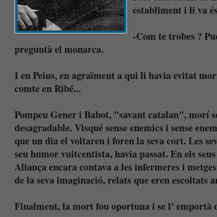
establiment i li va é
-Com te trobes ? Puc
preguntà el monarca.
I en Peius, en agraïment a qui li havia evitat mor
comte en Ribé...
Pompeu Gener i Babot, "savant catalan", morí se
desagradable. Visqué sense enemics i sense enemi
que un dia el voltaren i foren la seva cort. Les sev
seu humor vuitcentista, havia passat. En els seus 
Aliança encara contava a les infermeres i metges 
de la seva imaginació, relats que eren escoltats 
Finalment, la mort fou oportuna i se l' emportà 