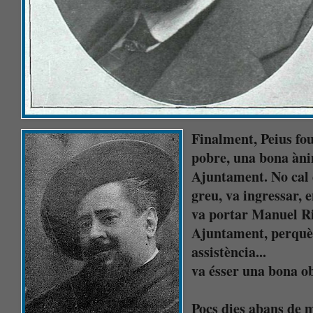
Finalment, Peius fou 
pobre, una bona àni
Ajuntament. No cal 
greu, va ingressar, e
va portar Manuel Ri
Ajuntament, perquè 
assistència...
va ésser una bona o
Pocs dies abans de mo