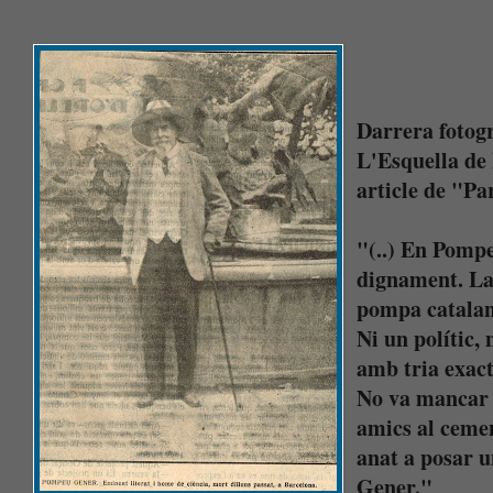
Darrera fotogr
L'Esquella de
article de "Pa
"(..) En Pomp
dignament. La 
pompa catalana
Ni un polític, 
amb tria exact
No va mancar 
amics al cemen
anat a posar u
Gener."