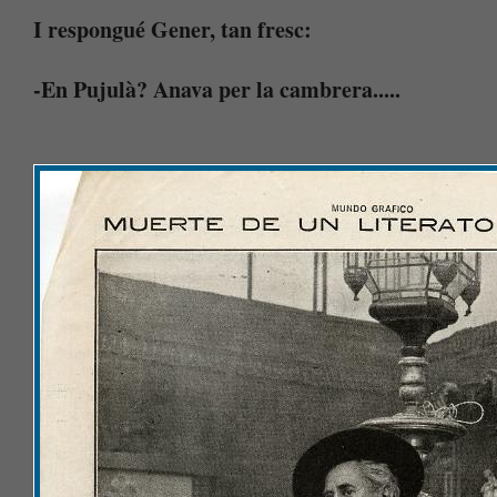
I respongué Gener, tan fresc:
-En Pujulà? Anava per la cambrera.....