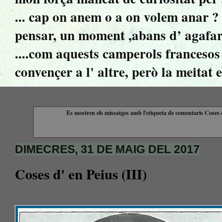
... cap on anem o a on volem anar ? ..
pensar, un moment ,abans d’ agafar 
....com aquests camperols francesos 
convençer a l' altre, però la meitat 
Es mostren els missatges amb l'etiqueta de comentaris
Coses d
DIMECRES, 31 DE MAIG DEL 2017
Coses d' en Peius (III)