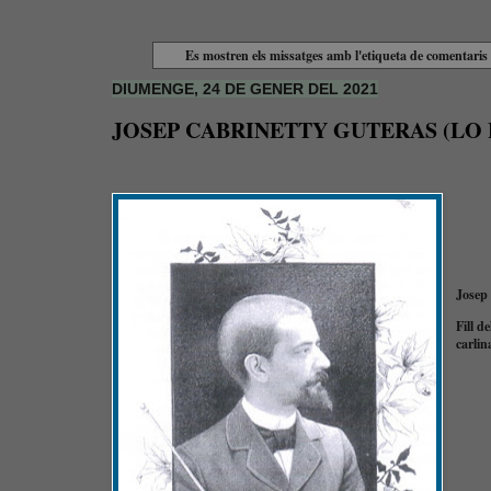
Es mostren els missatges amb l'etiqueta de comentari
DIUMENGE, 24 DE GENER DEL 2021
JOSEP CABRINETTY GUTERAS (LO 
Josep 
Fill d
carlin