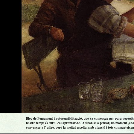
Bloc de Pensament i autosensibilització, que va començar per pura necessitat
nostre temps és curt , cal aprofitar-ho. Aturar-se a pensar, un moment ,aba
convençer a l' altre, però la meitat escolta amb atenció i tots comparteixen 