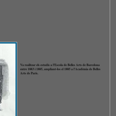
Va realitzar els estudis a l'Escola de Belles Arts de Barcelona
entre 1883 i 1885, ampliant-los el 1885 a l'Acadèmia de Belles
Arts de París.