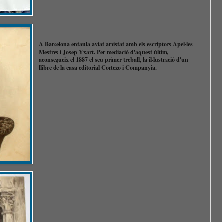
A Barcelona entaula aviat amistat amb els escriptors Apel·les
Mestres i Josep Yxart. Per mediació d'aquest últim,
aconsegueix el 1887 el seu primer treball, la il·lustració d'un
llibre de la casa editorial Cortezo i Companyia.