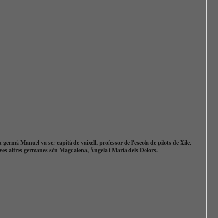
u germà Manuel va ser capità de vaixell, professor de l'escola de pilots de Xile,
eves altres germanes són Magdalena, Ángela i María dels Dolors.