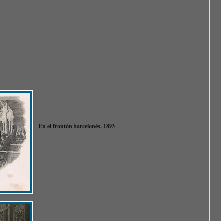
En el frontón barcelonés. 1893