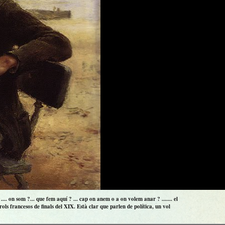
.. on som ?... que fem aquí ? ... cap on anem o a on volem anar ? ....... el
ls francesos de finals del XIX. Està clar que parlen de política, un vol