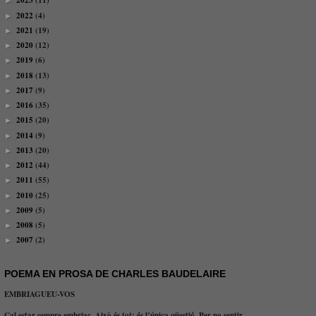
2023
(11)
►
2022
(4)
►
2021
(19)
►
2020
(12)
►
2019
(6)
►
2018
(13)
►
2017
(9)
►
2016
(35)
►
2015
(20)
►
2014
(9)
►
2013
(20)
►
2012
(44)
►
2011
(55)
►
2010
(25)
►
2009
(5)
►
2008
(5)
►
2007
(2)
►
POEMA EN PROSA DE CHARLES BAUDELAIRE
EMBRIAGUEU-VOS
Cal estar sempre embriac. Això és tot: és l’única qüestió. Per no sentir