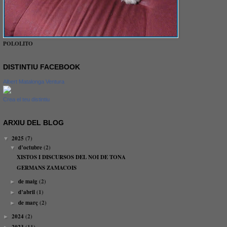
POLOLITO
DISTINTIU FACEBOOK
Albert Matalonga Ventura
Crea el teu distintiu
ARXIU DEL BLOG
2025
(7)
▼
d’octubre
(2)
▼
XISTOS I DISCURSOS DEL NOI DE TONA
GERMANS ZAMACOIS
de maig
(2)
►
d’abril
(1)
►
de març
(2)
►
2024
(2)
►