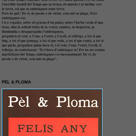
l’horrible fardell del Temps que us trenca els muscles i us inclina vers
la terra, cal que us embriagueu sense treva.
Però de què? De vi, de poesia o de virtut, com més us plaga. Però
embriagueu-vos.
I si a vegades, sobre els graons d’un palau, sobre l’herba verda d’una
fossa, dins la solitud trista de la vostra cambra, us desperteu, ja
disminuïda o desapareguda l’embriaguesa,
pregunteu al vent, a l’ona, a l’estel, a l’ocell, al rellotge, a tot el que
fuig, a tot el que gemega, a tot el que roda, a tot el que canta, a tot el
que parla, pregunteu quina hora és; i el vent, l’ona, l’estel, l’ocell, el
rellotge, us contestaran: “És l’hora d’embriagar-se! Per no ser esclaus
martiritzats del Temps, embriagueu-vos incessantment! De vi, de
poesia o de virtut, com més us plaga”.
PÈL & PLOMA