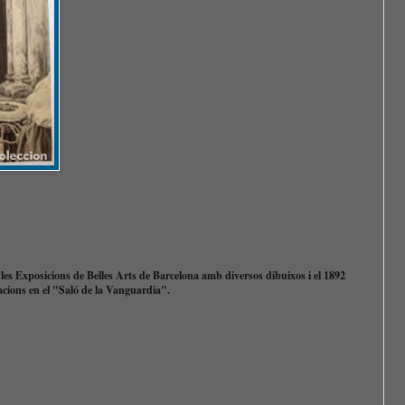
 les Exposicions de Belles Arts de Barcelona amb diversos dibuixos i el 1892
racions en el "Saló de la Vanguardia".