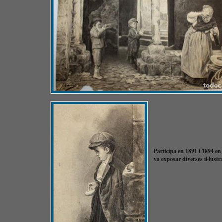
Participa en 1891 i 1894 en
va exposar diverses il·lust