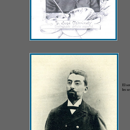
El se
les s