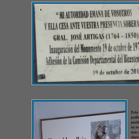
Esta
podid
paci
en re
más 
clar