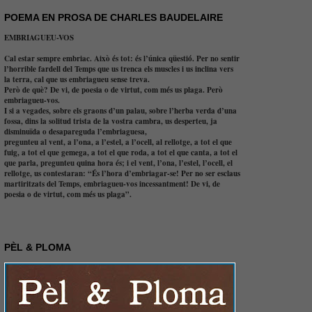
POEMA EN PROSA DE CHARLES BAUDELAIRE
EMBRIAGUEU-VOS
Cal estar sempre embriac. Això és tot: és l’única qüestió. Per no sentir
l’horrible fardell del Temps que us trenca els muscles i us inclina vers
la terra, cal que us embriagueu sense treva.
Però de què? De vi, de poesia o de virtut, com més us plaga. Però
embriagueu-vos.
I si a vegades, sobre els graons d’un palau, sobre l’herba verda d’una
fossa, dins la solitud trista de la vostra cambra, us desperteu, ja
disminuïda o desapareguda l’embriaguesa,
pregunteu al vent, a l’ona, a l’estel, a l’ocell, al rellotge, a tot el que
fuig, a tot el que gemega, a tot el que roda, a tot el que canta, a tot el
que parla, pregunteu quina hora és; i el vent, l’ona, l’estel, l’ocell, el
rellotge, us contestaran: “És l’hora d’embriagar-se! Per no ser esclaus
martiritzats del Temps, embriagueu-vos incessantment! De vi, de
poesia o de virtut, com més us plaga”.
PÈL & PLOMA