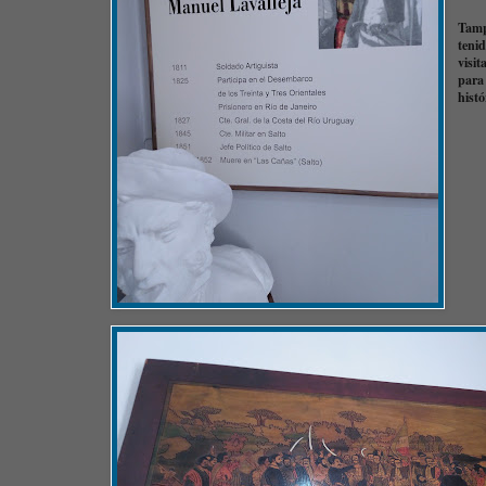
Tamp
tenid
visit
para
his