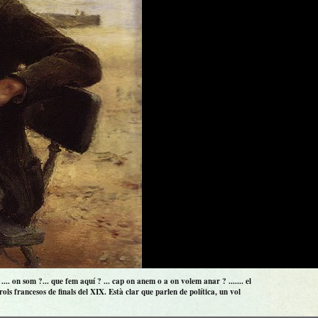
.. on som ?... que fem aquí ? ... cap on anem o a on volem anar ? ....... el
ls francesos de finals del XIX. Està clar que parlen de política, un vol