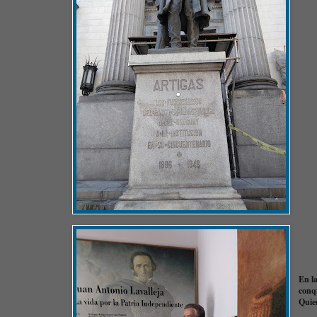
En la
conq
Quien