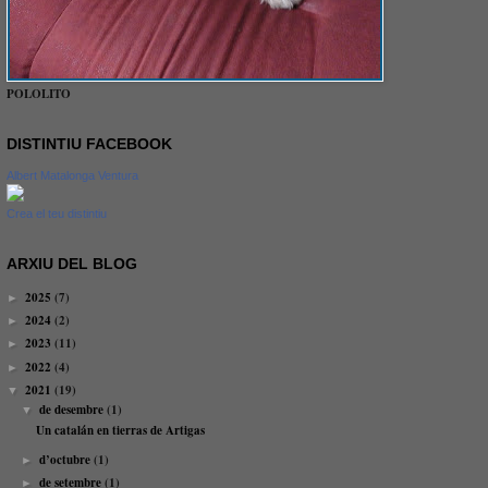
POLOLITO
DISTINTIU FACEBOOK
Albert Matalonga Ventura
Crea el teu distintiu
ARXIU DEL BLOG
2025
(7)
►
2024
(2)
►
2023
(11)
►
2022
(4)
►
2021
(19)
▼
de desembre
(1)
▼
Un catalán en tierras de Artigas
d’octubre
(1)
►
de setembre
(1)
►