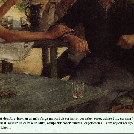
 de sobreviure, en un món força mancat de curiositat per saber coses, quines ?..... qui som ? ..
ns d’ agafar un camí o un altre, compartir coneixements i experiències ....com aquests campero
idees....