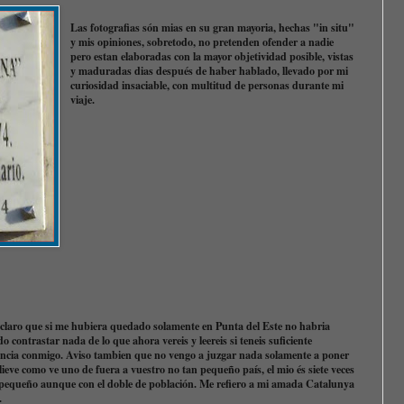
Las fotografias són mias en su gran mayoria, hechas "in situ"
y mis opiniones, sobretodo, no pretenden ofender a nadie
pero estan elaboradas con la mayor objetividad posible, vistas
y maduradas dias después de haber hablado, llevado por mi
curiosidad insaciable, con multitud de personas durante mi
viaje.
 claro que si me hubiera quedado solamente en Punta del Este no habria
o contrastar nada de lo que ahora vereis y leereis si teneis suficiente
éncia conmigo. Aviso tambien que no vengo a juzgar nada solamente a poner
lieve como ve uno de fuera a vuestro no tan pequeño país, el mio és siete veces
pequeño aunque con el doble de población. Me refiero a mi amada Catalunya
o.