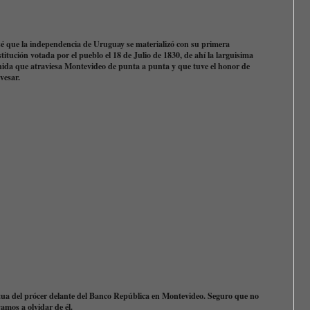
sé que la independencia de Uruguay se materializó con su primera
titución votada por el pueblo el 18 de Julio de 1830, de ahí la larguisima
nida que atraviesa Montevideo de punta a punta y que tuve el honor de
avesar.
tua del prócer delante del Banco República en Montevideo. Seguro que no
vamos a olvidar de él.