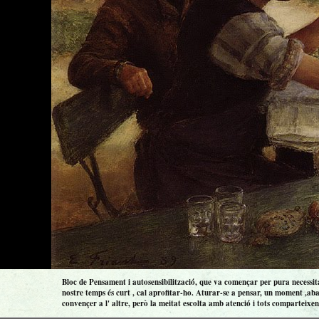
Bloc de Pensament i autosensibilització, que va començar per pura necessitat
nostre temps és curt , cal aprofitar-ho. Aturar-se a pensar, un moment ,aba
convençer a l' altre, però la meitat escolta amb atenció i tots comparteixen 