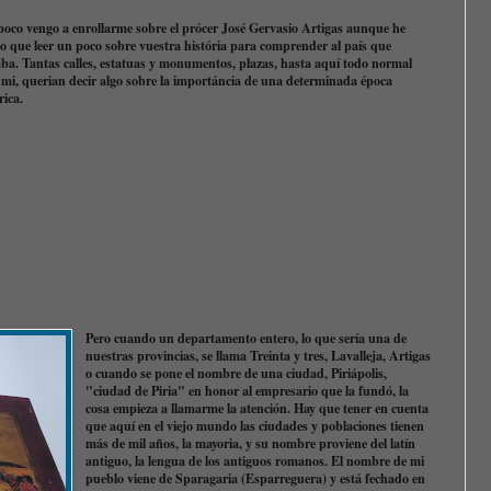
oco vengo a enrollarme sobre el prócer José Gervasio Artigas aunque he
o que leer un poco sobre vuestra história para comprender al país que
aba. Tantas calles, estatuas y monumentos, plazas, hasta aquí todo normal
 mi, querian decir algo sobre la importáncia de una determinada época
tórica.
Pero cuando un departamento entero, lo que sería una de
nuestras provincias, se llama Treinta y tres, Lavalleja, Artigas
o cuando se pone el nombre de una ciudad, Piriápolis,
"ciudad de Piria" en honor al empresario que la fundó, la
cosa empieza a llamarme la atención. Hay que tener en cuenta
que aquí en el viejo mundo las ciudades y poblaciones tienen
más de mil años, la mayoria, y su nombre proviene del latín
antiguo, la lengua de los antiguos romanos. El nombre de mi
pueblo viene de Sparagaria (Esparreguera) y está fechado en