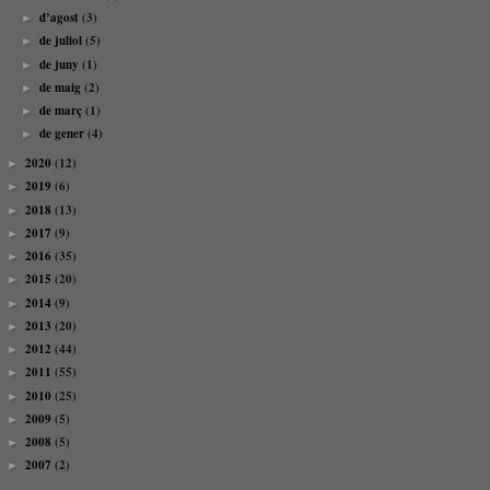
d’agost
(3)
►
de juliol
(5)
►
de juny
(1)
►
de maig
(2)
►
de març
(1)
►
de gener
(4)
►
2020
(12)
►
2019
(6)
►
2018
(13)
►
2017
(9)
►
2016
(35)
►
2015
(20)
►
2014
(9)
►
2013
(20)
►
2012
(44)
►
2011
(55)
►
2010
(25)
►
2009
(5)
►
2008
(5)
►
2007
(2)
►