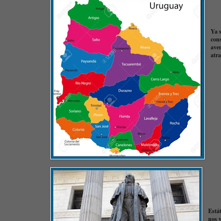
Ya 
cons
ave
atr
Está
nos 