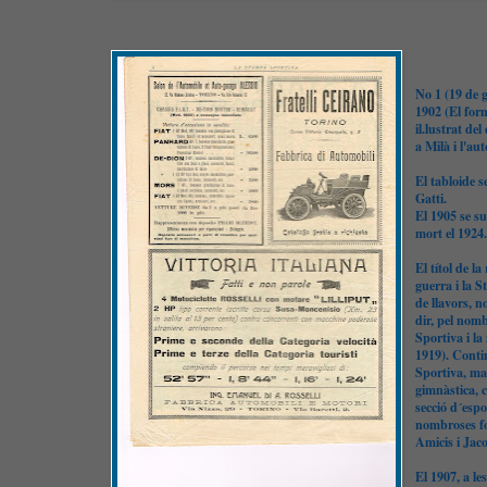
No 1 (19 de g
1902 (El for
il.lustrat de
a Milà i l'aut
El tabloide s
Gatti.
El 1905 se su
mort el 1924.
El títol de l
guerra i la S
de llavors, n
dir, pel nomb
Sportiva i la
1919). Conti
Sportiva, man
gimnàstica, c
secció d´espo
nombroses fo
Amicis i Jaco
El 1907, a le