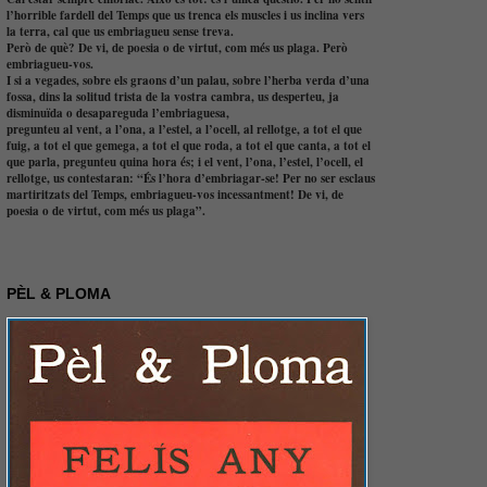
l’horrible fardell del Temps que us trenca els muscles i us inclina vers
la terra, cal que us embriagueu sense treva.
Però de què? De vi, de poesia o de virtut, com més us plaga. Però
embriagueu-vos.
I si a vegades, sobre els graons d’un palau, sobre l’herba verda d’una
fossa, dins la solitud trista de la vostra cambra, us desperteu, ja
disminuïda o desapareguda l’embriaguesa,
pregunteu al vent, a l’ona, a l’estel, a l’ocell, al rellotge, a tot el que
fuig, a tot el que gemega, a tot el que roda, a tot el que canta, a tot el
que parla, pregunteu quina hora és; i el vent, l’ona, l’estel, l’ocell, el
rellotge, us contestaran: “És l’hora d’embriagar-se! Per no ser esclaus
martiritzats del Temps, embriagueu-vos incessantment! De vi, de
poesia o de virtut, com més us plaga”.
PÈL & PLOMA