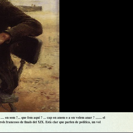
.. on som ?... que fem aquí ? ... cap on anem o a on volem anar ? ....... el
ls francesos de finals del XIX. Està clar que parlen de política, un vol