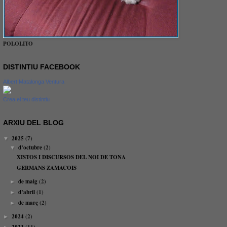
POLOLITO
DISTINTIU FACEBOOK
Albert Matalonga Ventura
Crea el teu distintiu
ARXIU DEL BLOG
2025
(7)
▼
d’octubre
(2)
▼
XISTOS I DISCURSOS DEL NOI DE TONA
GERMANS ZAMACOIS
de maig
(2)
►
d’abril
(1)
►
de març
(2)
►
2024
(2)
►