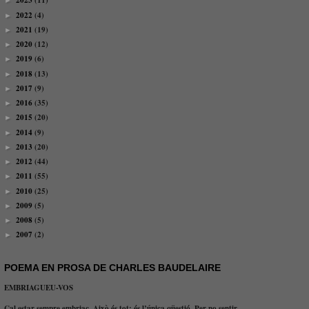
2023
(11)
►
2022
(4)
►
2021
(19)
►
2020
(12)
►
2019
(6)
►
2018
(13)
►
2017
(9)
►
2016
(35)
►
2015
(20)
►
2014
(9)
►
2013
(20)
►
2012
(44)
►
2011
(55)
►
2010
(25)
►
2009
(5)
►
2008
(5)
►
2007
(2)
►
POEMA EN PROSA DE CHARLES BAUDELAIRE
EMBRIAGUEU-VOS
Cal estar sempre embriac. Això és tot: és l’única qüestió. Per no sentir