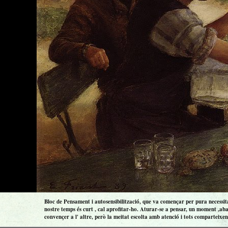
Bloc de Pensament i autosensibilització, que va començar per pura necessitat
nostre temps és curt , cal aprofitar-ho. Aturar-se a pensar, un moment ,aba
convençer a l' altre, però la meitat escolta amb atenció i tots comparteixen 