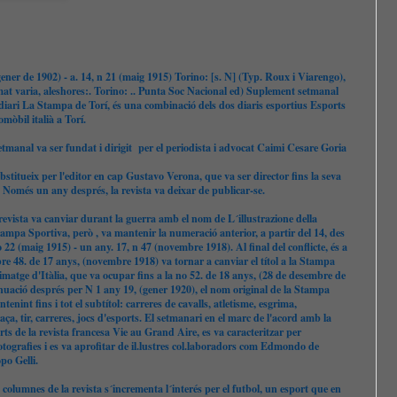
ener de 1902) - a. 14, n 21 (maig 1915) Torino: [s. N] (Typ. Roux i Viarengo),
mat varia, aleshores:. Torino: .. Punta Soc Nacional ed) Suplement setmanal
l diari La Stampa de Torí, és una combinació dels dos diaris esportius Esports
omòbil italià a Torí.
etmanal va ser fundat i dirigit per el periodista i advocat Caimi Cesare Goria
bstitueix per l'editor en cap Gustavo Verona, que va ser director fins la seva
 Només un any després, la revista va deixar de publicar-se.
a revista va canviar durant la guerra amb el nom de L´illustrazione della
tampa Sportiva, però , va mantenir la numeració anterior, a partir del 14, des
o 22 (maig 1915) - un any. 17, n 47 (novembre 1918). Al final del conflicte, és a
re 48. de 17 anys, (novembre 1918) va tornar a canviar el títol a la Stampa
 imatge d'Itàlia, que va ocupar fins a la no 52. de 18 anys, (28 de desembre de
nuació després per N 1 any 19, (gener 1920), el nom original de la Stampa
tenint fins i tot el subtítol: carreres de cavalls, atletisme, esgrima,
aça, tir, carreres, jocs d'esports. El setmanari en el marc de l'acord amb la
rts de la revista francesa Vie au Grand Aire, es va caracteritzar per
tografies i es va aprofitar de il.lustres col.laboradors com Edmondo de
po Gelli.
s columnes de la revista s´incrementa l´interés per el futbol, ​​un esport que en