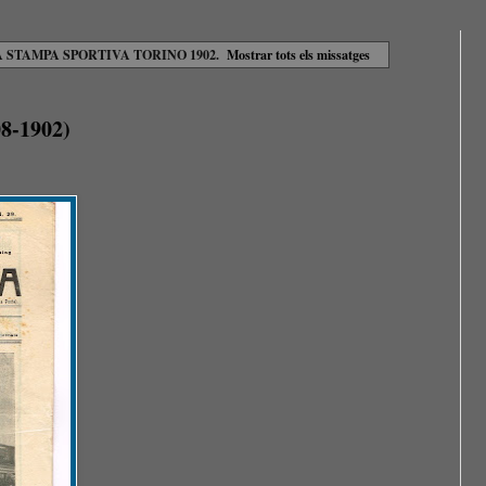
 STAMPA SPORTIVA TORINO 1902
.
Mostrar tots els missatges
8-1902)