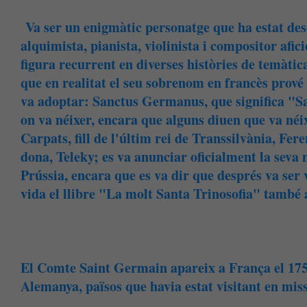
Va ser un enigmàtic personatge que ha estat desc
alquimista, pianista, violinista i compositor afi
figura recurrent en diverses històries de temàtica
que en realitat el seu sobrenom en francès prové 
va adoptar: Sanctus Germanus, que significa "S
on va néixer, encara que alguns diuen que va néix
Carpats, fill de l'últim rei de Transsilvània, Fer
dona, Teleky; es va anunciar oficialment la seva m
Prússia, encara que es va dir que després va ser 
vida el llibre "La molt Santa Trinosofia" també
El Comte Saint Germain apareix a França el 175
Alemanya, països que havia estat visitant en miss