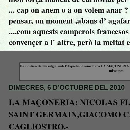
... cap on anem o a on volem anar ? ..
pensar, un moment ,abans d’ agafar 
....com aquests camperols francesos 
convençer a l' altre, però la meitat 
Es mostren els missatges amb l'etiqueta de comentaris
LA MAÇONERIA 
missatges
DIMECRES, 6 D’OCTUBRE DEL 2010
LA MAÇONERIA: NICOLAS F
SAINT GERMAIN,GIACOMO C
CAGLIOSTRO.-