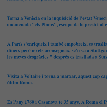
Torna a Venècia on la inquisició de l'estat Venecià
anomenada "els Ploms", escapa de la presó i al c
A París s'enriqueix i també empobreix, es trasll
diners però no els aconsegueix, se'n va a Stuttgar
les meves desgràcies " després es trasllada a Suïs
Visita a Voltaire i torna a marxar, aquest cop ca
últim Roma.
Es l'any 1760 i Casanova te 35 anys, A Roma el P