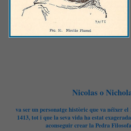
Nicolas o Nichol
va ser un personatge històric que va néixer el 
1413, tot i que la seva vida ha estat exagerad
aconseguir crear la Pedra Filosofa