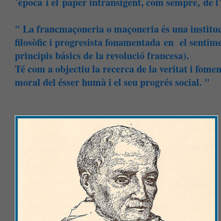
´época i el paper intransigent, com sempre, de l´
" La francmaçoneria o maçoneria és una institució
filosòfic i progresista fonamentada en el sentiment
principis básics de la revolució francesa).
Té com a objectiu la recerca de la veritat i fome
moral del ésser humà i el seu progrés social. "