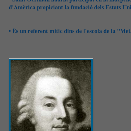
d'Amèrica propiciant la fundació dels Estats Uni
• És un referent mític dins de l'escola de la "Met