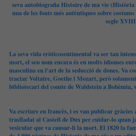
seva autobiografia Histoire de ma vie (Història
una de les fonts més autèntiques sobre costums 
segle XVIII
La seva vida eròticosentimental va ser tan intens
mort, el seu nom encara és en molts idiomes eur
masculina en l'art de la seducció de dones. Va con
tractar Voltaire, Goethe i Mozart, però solament a
bibliotecari del comte de Waldstein a Bohèmia, v
Va escriure en francès, i es van publicar gràcies 
traslladat al Castell de Dux per cuidar-lo quan ja
vesicular que va causar-li la mort. El 1820 la fa
de 4.000 pàgines de Historie de ma vie a un edit