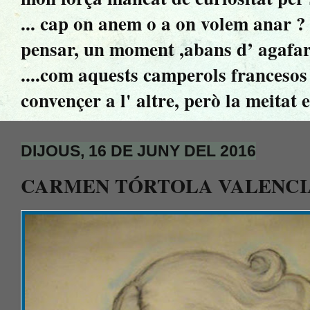
... cap on anem o a on volem anar ? ..
pensar, un moment ,abans d’ agafar 
....com aquests camperols francesos 
convençer a l' altre, però la meitat 
DIJOUS, 16 DE JUNY DEL 2016
CARMEN TÓRTOLA VALENCI