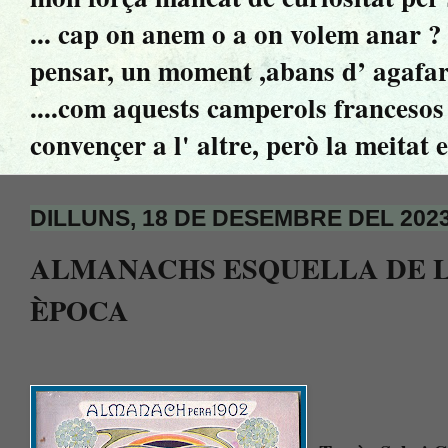
... cap on anem o a on volem anar ? ..
pensar, un moment ,abans d’ agafar 
....com aquests camperols francesos 
convençer a l' altre, però la meitat 
DILLUNS, 18 DE DESEMBRE DEL 202
ALMANACHS ESQUELLA DE L
ÈPOCA