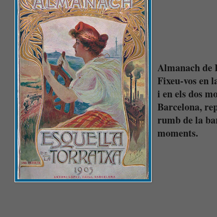
Almanach de L
Fixeu-vos en l
i en els dos mo
Barcelona, rep
rumb de la ba
moments.