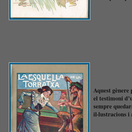
Aquest gènere p
el testimoni d’
sempre quedarà 
il·lustracions i