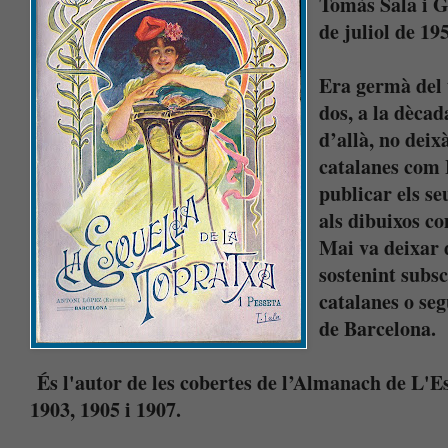
Tomàs Sala i G
de juliol de 19
Era germà del 
dos, a la dècad
d’allà, no deix
catalanes com 
publicar els se
als dibuixos co
Mai va deixar 
sostenint subsc
catalanes o se
de Barcelona.
És l'autor de les cobertes de l’Almanach de L'Es
1903,
1905
i 1907.