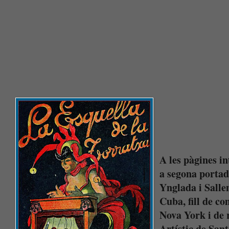
A les pàgines i
a segona portad
Ynglada i Salle
Cuba, fill de co
Nova York i de 
Artístic de San