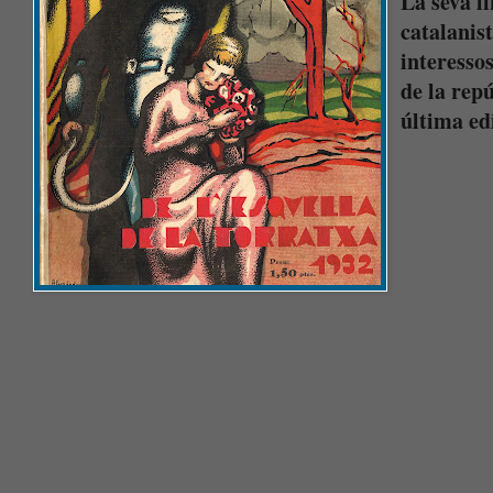
La seva lí
catalanis
interesso
de la rep
última ed