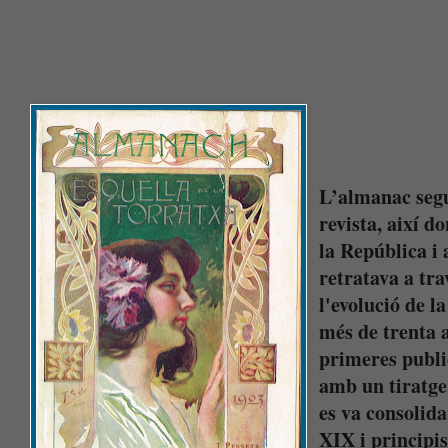
L’almanac segui
revista, així d
la República i 
retratava a tra
l'evolució de l
més de trenta a
primeres publi
amb un tiratge
es va consolida
XIX i principis