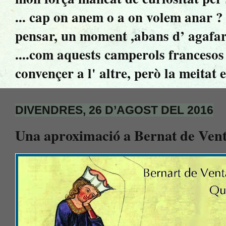
... cap on anem o a on volem anar ? ..
pensar, un moment ,abans d’ agafar 
....com aquests camperols francesos 
convençer a l' altre, però la meitat 
DIVENDRES, 26 D’AGOST DEL 2016
Una aproximació a Bernat de Ven