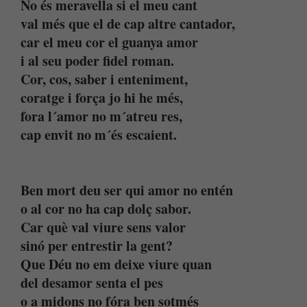
No és meravella si el meu cant
val més que el de cap altre cantador,
car el meu cor el guanya amor
i al seu poder fidel roman.
Cor, cos, saber i enteniment,
coratge i força jo hi he més,
fora l´amor no m´atreu res,
cap envit no m´és escaient.
Ben mort deu ser qui amor no entén
o al cor no ha cap dolç sabor.
Car què val viure sens valor
sinó per entrestir la gent?
Que Déu no em deixe viure quan
del desamor senta el pes
o a midons no fóra ben sotmés