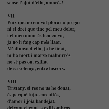
sense l'ajut d'ella, amorós!
VII
Puix que no em val plorar o pregar
ni el dret que tinc pel meu dolor,
i el meu amor és ben en va,
ja no li faig cap més llaor.
M'allunyo d'ella, ja he finat,
m'ha mort i marxo malmirrós
no sé pas on, exiliat
de sa volença, entre foscors.
VIII
Tristany, si res no us he donat,
és perquè fujo, corcuitós,
d'amor i joia bandejat,
deixant el cant, a exili ombrós.