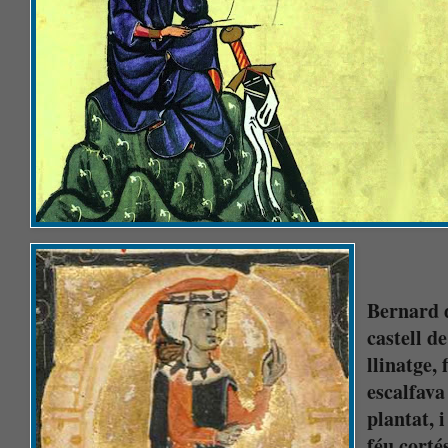
Bernard d
castell d
llinatge, 
escalfava
plantat, 
féu corté