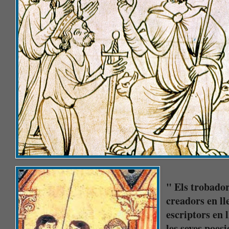
" Els trobado
creadors en ll
escriptors en l
les seves poes