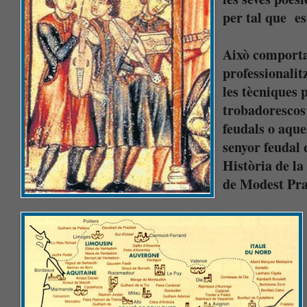
per tal que es
Això comporta
professionalit
les tècniques 
trobadorescos
feudals o aque
senyor feudal
Història de l
de Modest Pra