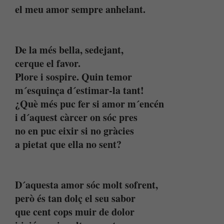
el meu amor sempre anhelant.
De la més bella, sedejant,
cerque el favor.
Plore i sospire. Quin temor
m´esquinça d´estimar-la tant!
¿Què més puc fer si amor m´encén
i d´aquest càrcer on sóc pres
no en puc eixir si no gràcies
a pietat que ella no sent?
D´aquesta amor sóc molt sofrent,
però és tan dolç el seu sabor
que cent cops muir de dolor