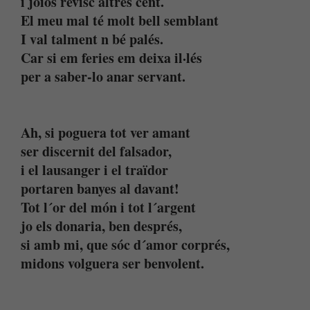
i joiós revisc altres cent.
El meu mal té molt bell semblant
I val talment n bé palés.
Car si em feries em deixa il·lés
per a saber-lo anar servant.
Ah, si poguera tot ver amant
ser discernit del falsador,
i el lausanger i el traïdor
portaren banyes al davant!
Tot l´or del món i tot l´argent
jo els donaria, ben després,
si amb mi, que sóc d´amor corprés,
midons volguera ser benvolent.