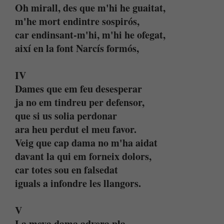
Oh mirall, des que m'hi he guaitat,
m'he mort endintre sospirós,
car endinsant-m'hi, m'hi he ofegat,
així en la font Narcís formós,
IV
Dames que em feu desesperar
ja no em tindreu per defensor,
que si us solia perdonar
ara heu perdut el meu favor.
Veig que cap dama no m'ha aidat
davant la qui em forneix dolors,
car totes sou en falsedat
iguals a infondre les llangors.
V
La meva dama advera pla