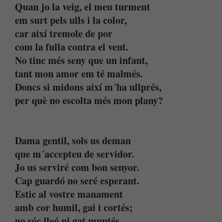
Quan jo la veig, el meu turment
em surt pels ulls i la color,
car així tremole de por
com la fulla contra el vent.
No tinc més seny que un infant,
tant mon amor em té malmés.
Doncs si midons així m´ha ullprés,
per què no escolta més mon plany?
Dama gentil, sols us deman
que m´accepteu de servidor.
Jo us serviré com bon senyor.
Cap guardó no seré esperant.
Estic al vostre manament
amb cor humil, gai i cortés;
no sóc lleó ni gat muntés