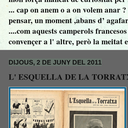
... cap on anem o a on volem anar ? ..
pensar, un moment ,abans d’ agafar 
....com aquests camperols francesos 
convençer a l' altre, però la meitat 
DIJOUS, 2 DE JUNY DEL 2011
L' ESQUELLA DE LA TORRATXA 