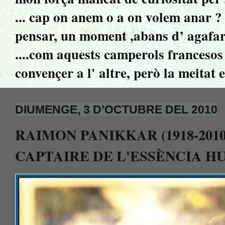
... cap on anem o a on volem anar ? ..
pensar, un moment ,abans d’ agafar 
....com aquests camperols francesos 
convençer a l' altre, però la meitat 
DIUMENGE, 3 D’OCTUBRE DEL 2010
RAIMON PANIKKAR (1918-2010
CAPTAIRE DE L'ESSÈNCIA H