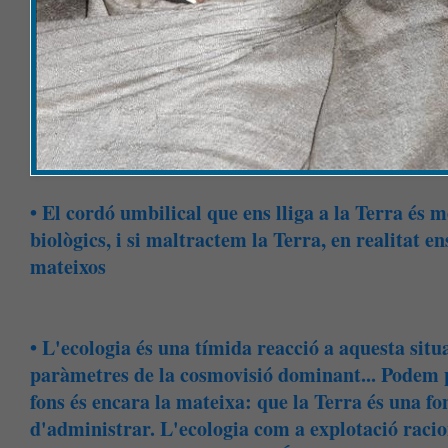
• El cordó umbilical que ens lliga a la Terra és 
biològics, i si maltractem la Terra, en realitat e
mateixos
• L'ecologia és una tímida reacció a aquesta situ
paràmetres de la cosmovisió dominant... Podem po
fons és encara la mateixa: que la Terra és una f
d'administrar. L'ecologia com a explotació racio