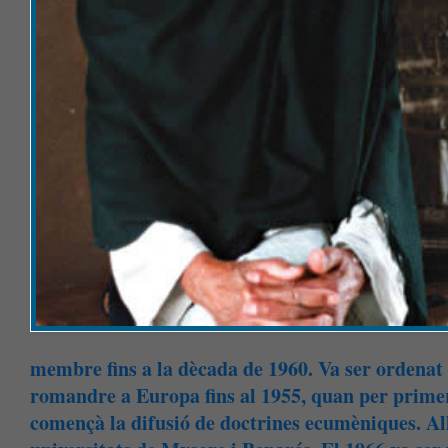
membre fins a la dècada de 1960. Va ser ordenat
romandre a Europa fins al 1955, quan per primer
començà la difusió de doctrines ecumèniques. All