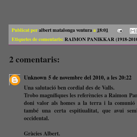
Publicat per
albert matalonga ventura
a
18:01
Etiquetes de comentaris:
RAIMON PANIKKAR (1918-2010
2 comentaris:
Unknown
5 de novembre del 2010, a les 20:22
Una salutació ben cordial des de Valls.
Trobo magnífiques les referències a Raimon Pan
doni valor als homes a la terra i la comunió 
també una certa espitiualitat, que avui se
occidental.
Gràcies Albert.