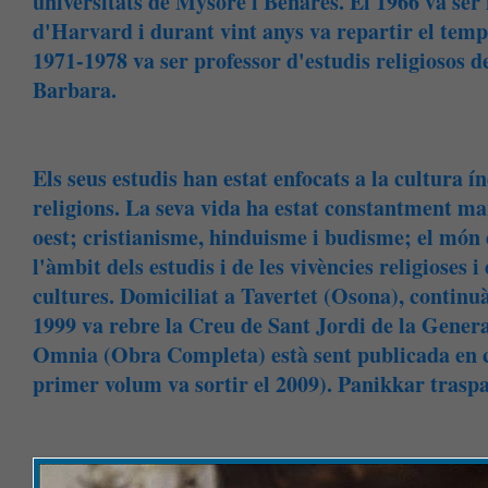
universitats de Mysore i Benarés. El 1966 va ser
d'Harvard i durant vint anys va repartir el temps 
1971-1978 va ser professor d'estudis religiosos d
Barbara.
Els seus estudis han estat enfocats a la cultura índi
religions. La seva vida ha estat constantment mar
oest; cristianisme, hinduisme i budisme; el món de
l'àmbit dels estudis i de les vivències religioses i
cultures. Domiciliat a Tavertet (Osona), continuà
1999 va rebre la Creu de Sant Jordi de la Gener
Omnia (Obra Completa) està sent publicada en ca
primer volum va sortir el 2009). Panikkar traspas