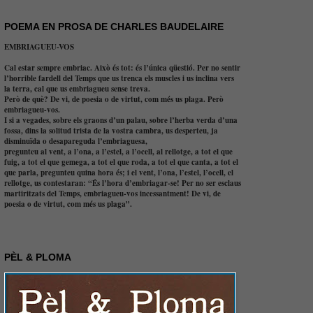
POEMA EN PROSA DE CHARLES BAUDELAIRE
EMBRIAGUEU-VOS
Cal estar sempre embriac. Això és tot: és l’única qüestió. Per no sentir
l’horrible fardell del Temps que us trenca els muscles i us inclina vers
la terra, cal que us embriagueu sense treva.
Però de què? De vi, de poesia o de virtut, com més us plaga. Però
embriagueu-vos.
I si a vegades, sobre els graons d’un palau, sobre l’herba verda d’una
fossa, dins la solitud trista de la vostra cambra, us desperteu, ja
disminuïda o desapareguda l’embriaguesa,
pregunteu al vent, a l’ona, a l’estel, a l’ocell, al rellotge, a tot el que
fuig, a tot el que gemega, a tot el que roda, a tot el que canta, a tot el
que parla, pregunteu quina hora és; i el vent, l’ona, l’estel, l’ocell, el
rellotge, us contestaran: “És l’hora d’embriagar-se! Per no ser esclaus
martiritzats del Temps, embriagueu-vos incessantment! De vi, de
poesia o de virtut, com més us plaga”.
PÈL & PLOMA