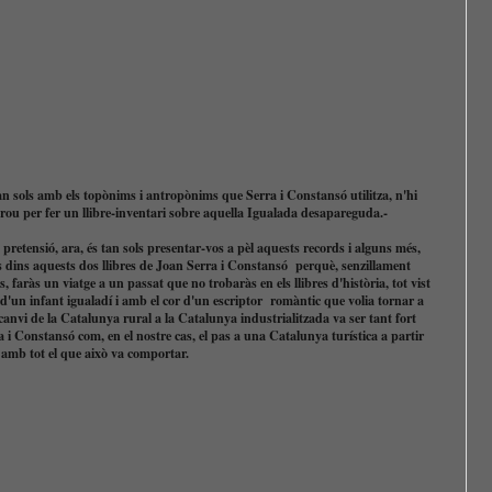
tan sols amb els topònims i antropònims que Serra i Constansó utilitza, n'hi
rou per fer un llibre-inventari sobre aquella Igualada desapareguda.-
pretensió, ara, és tan sols presentar-vos a pèl aquests records i alguns més,
s dins aquests dos llibres de Joan Serra i Constansó perquè, senzillament
os, faràs un viatge a un passat que no trobaràs en els llibres d'història, tot vist
s d'un infant igualadí i amb el cor d'un escriptor romàntic que volia tornar a
 canvi de la Catalunya rural a la Catalunya industrialitzada va ser tant fort
a i Constansó com, en el nostre cas, el pas a una Catalunya turística a partir
 amb tot el que això va comportar.