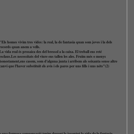
"Els homes vivim tres vides: la real, la de fantasia quan som joves i la dels
records quan anem a vells.
La vida real és prosaica des del bressol a la caixa. El treball ens reté
esclaus.Les necessitats del viure ens tallen les ales. Fruïm més o menys
honestament,ens casem, som d'alguna junta i arribem als seixanta sense altre
canvi que l'haver substituït els avis i els pares per uns fills i uns néts"(2)
una formosa compensació tenim durant la joventut la vida de la fantasia