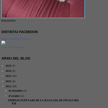
POLOLITO
DISTINTIU FACEBOOK
Albert Matalonga Ventura
Crea el teu distintiu
ARXIU DEL BLOG
2025
(7)
►
2024
(2)
►
2023
(11)
►
2022
(4)
►
2021
(19)
▼
de desembre
(1)
►
d’octubre
(1)
▼
XIMPLES POPULARS DE LA IGUALADA DE FINALS DEL
XIX