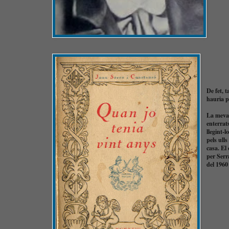
De fet, 
hauria p
La meva 
enterrat
llegint-l
pels ull
casa. El
per Serr
del 1960