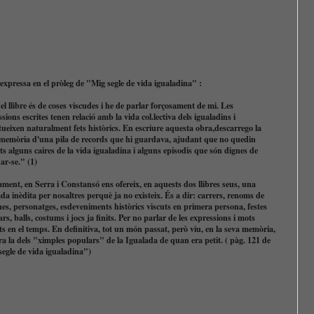
'expressa en el pròleg de "Mig segle de vida igualadina" :
el llibre és de coses viscudes i he de parlar forçosament de mi. Les
sions escrites tenen relació amb la vida col.lectiva dels igualadins i
tueixen naturalment fets històrics. En escriure aquesta obra,descarrego la
memòria d'una pila de records que hi guardava, ajudant que no quedin
ts alguns caires de la vida igualadina i alguns episodis que són dignes de
ar-se." (1)
ment, en Serra i Constansó ens ofereix, en aquests dos llibres seus, una
da inèdita per nosaltres perquè ja no existeix. És a dir: carrers, renoms de
es, personatges, esdeveniments històrics viscuts en primera persona, festes
rs, balls, costums i jocs ja finits. Per no parlar de les expressions i mots
s en el temps. En definitiva, tot un món passat, però viu, en la seva memòria,
a la dels "ximples populars" de la Igualada de quan era petit. ( pàg. 121 de
egle de vida igualadina")