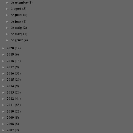
de setembre
(1)
►
d’agost
(3)
►
de juliol
(5)
►
de juny
(1)
►
de maig
(2)
►
de març
(1)
►
de gener
(4)
►
2020
(12)
►
2019
(6)
►
2018
(13)
►
2017
(9)
►
2016
(35)
►
2015
(20)
►
2014
(9)
►
2013
(20)
►
2012
(44)
►
2011
(55)
►
2010
(25)
►
2009
(5)
►
2008
(5)
►
2007
(2)
►