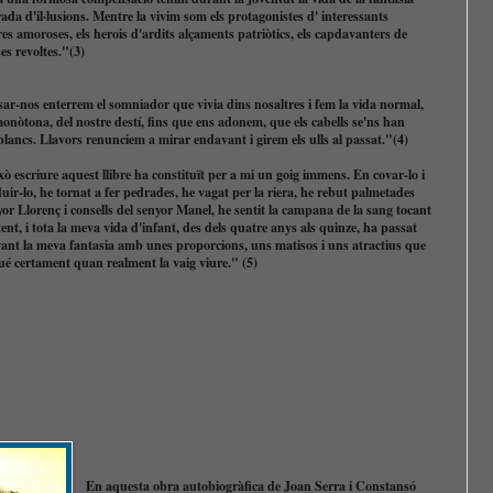
da d'il·lusions. Mentre la vivim som els protagonistes d' interessants
es amoroses, els herois d'ardits alçaments patriòtics, els capdavanters de
es revoltes."(3)
ar-nos enterrem el somniador que vivia dins nosaltres i fem la vida normal,
monòtona, del nostre destí, fins que ens adonem, que els cabells se'ns han
blancs. Llavors renunciem a mirar endavant i girem els ulls al passat."(4)
xò escriure aquest llibre ha constituït per a mi un goig immens. En covar-lo i
uir-lo, he tornat a fer pedrades, he vagat per la riera, he rebut palmetades
yor Llorenç i consells del senyor Manel, he sentit la campana de la sang tocant
ent, i tota la meva vida d'infant, des dels quatre anys als quinze, ha passat
ant la meva fantasia amb unes proporcions, uns matisos i uns atractius que
ué certament quan realment la vaig viure." (5)
En aquesta obra autobiogràfica de Joan Serra i Constansó