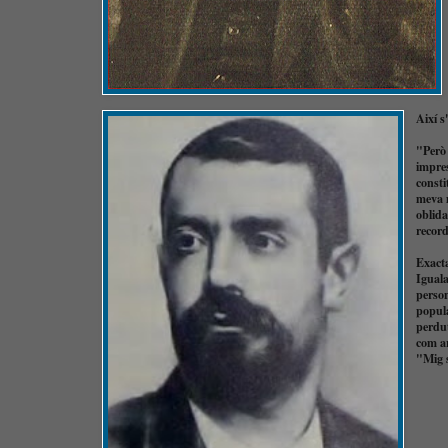
Així s
"Però 
impres
consti
meva 
oblida
record
Exacta
Iguala
person
popula
perdut
com ar
"Mig s