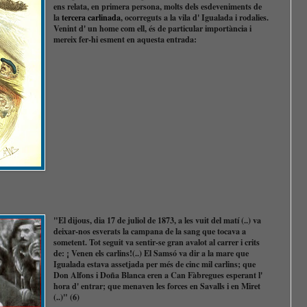
ens relata, en primera persona, molts dels esdeveniments de
la
tercera carlinada
, ocorreguts a la vila d' Igualada i rodalies.
Venint d' un home com ell, és de particular importància i
mereix fer-hi esment en aquesta entrada:
"El dijous, dia 17 de juliol de 1873, a les vuit del matí (..) va
deixar-nos esverats la campana de la sang que tocava a
sometent. Tot seguit va sentir-se gran avalot al carrer i crits
de: ¡ Venen els carlins!(..) El Samsó va dir a la mare que
Igualada estava assetjada per més de cinc mil carlins; que
Don Alfons i Doña Blanca eren a Can Fàbregues esperant l'
hora d' entrar; que menaven les forces en Savalls i en Miret
(..)" (6)