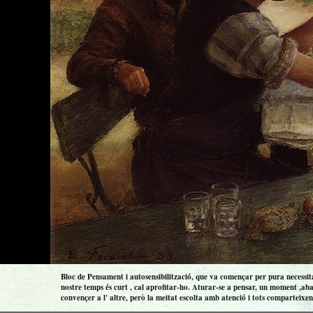
Bloc de Pensament i autosensibilització, que va començar per pura necessitat
nostre temps és curt , cal aprofitar-ho. Aturar-se a pensar, un moment ,aba
convençer a l' altre, però la meitat escolta amb atenció i tots comparteixen 