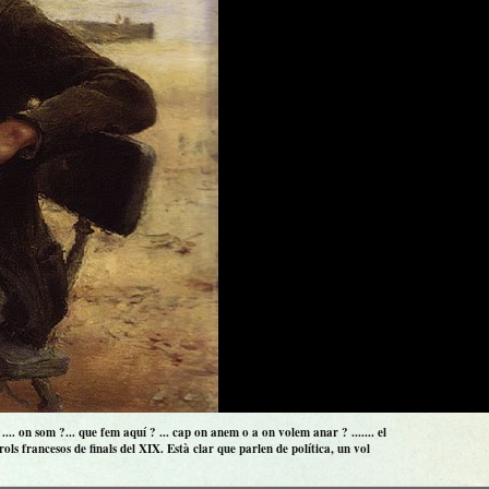
.. on som ?... que fem aquí ? ... cap on anem o a on volem anar ? ....... el
ls francesos de finals del XIX. Està clar que parlen de política, un vol