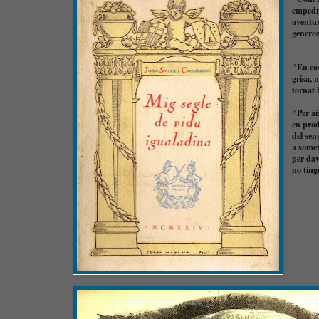
empedra
aventur
generos
"En cas
grisa, 
tornat 
"Per ai
en prod
del sen
a somet
per dav
no ting