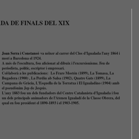
DA DE FINALS DEL XIX
Joan Serra i Constansó
v
a néixer al carrer del Clos d'Igualada l'any 1864 i
morí a Barcelona el 1924.
A més de l'escultura, fou aficionat al dibuix i l'excursionisme. Feu de
periodista, polític, escriptor i empresari.
Col·laborà a les publicacions: Lo Frare Mostén (1899), La Tomasa, La
Bugadera (1900) , La Perdiu ab Salsa (1902), Quatre Gats (1899), La
Campana de Gràcia, L'Esquella de la Torratxa i El Igualadino (1904) amb
el pseudònim Jep de Jespús.
L'any 1883 fou un dels fundadors del Centre Catalanista d'Igualada i fou
un dels principals animadors de l'Ateneu Igualadí de la Classe Obrera, del
qual en fou president el 1890-1893 i el 1903-1905.