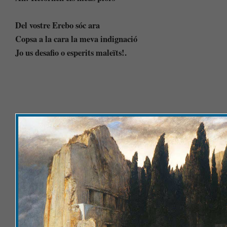
Del vostre Erebo sóc ara
Copsa a la cara la meva indignació
Jo us desafio o esperits maleïts!.