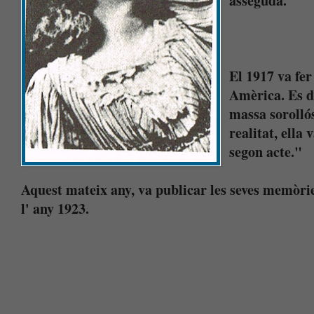
asseguda.
El 1917 va fer
Amèrica. Es d
massa sorollós
realitat, ella
segon acte."
Aquest mateix any, va publicar les seves memòri
l' any 1923.