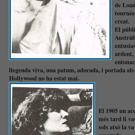
de Lond
tournée
creat.
El públ
Austràl
entusia
ardent, 
entonac
llegenda viva, una patum, adorada, i portada al
Hollywood no ha estat mai.
El 1905 un acc
més tard li v
sols això la va