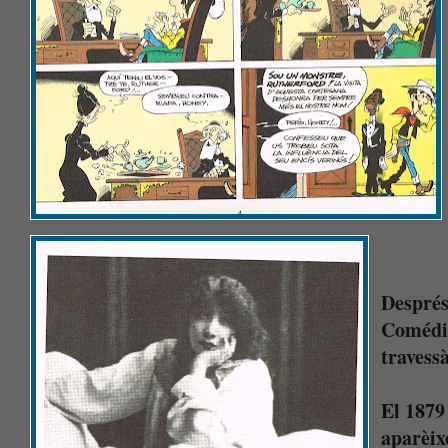
Després 
Comédie
travessà
El 1879
aparèix