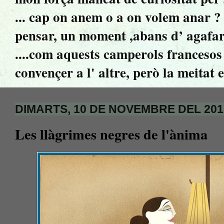
... cap on anem o a on volem anar ? ..
pensar, un moment ,abans d’ agafar 
....com aquests camperols francesos 
convençer a l' altre, però la meitat 
DIMARTS, 10 DE NOVEMBRE DEL 201
Les llàgrimes negres de l'ànima