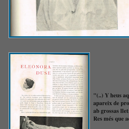
"(..) Y heus a
apareix de pro
ab grossas ll
Res més que a