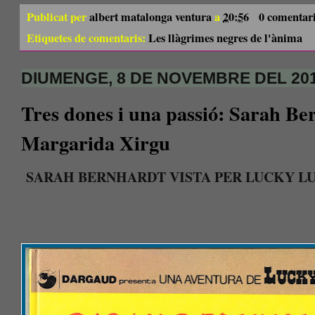
Publicat per
albert matalonga ventura
a
20:56
0 comentar
Etiquetes de comentaris:
Les llàgrimes negres de l'ànima
DIUMENGE, 8 DE NOVEMBRE DEL 20
Tres dones i una passió: Sarah Be
Margarida Xirgu
SARAH BERNHARDT VISTA PER LUCKY L