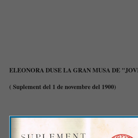
ELEONORA DUSE LA GRAN MUSA DE "JO
( Suplement del 1 de novembre del 1900)