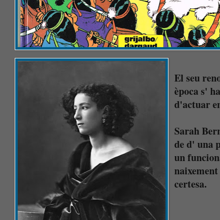
El seu ren
època s' ha
d'actuar e
Sarah Bern
de d' una 
un funcion
naixement
certesa.