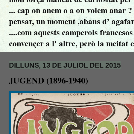
... cap on anem o a on volem anar ? ..
pensar, un moment ,abans d’ agafar 
....com aquests camperols francesos 
convençer a l' altre, però la meitat 
DILLUNS, 13 DE JULIOL DEL 2015
JUGEND (1896-1940)