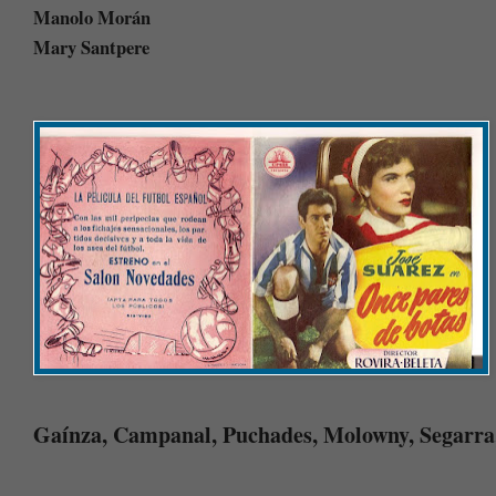
Manolo Morán
Mary Santpere
Gaínza, Campanal, Puchades, Molowny, Segarra, 