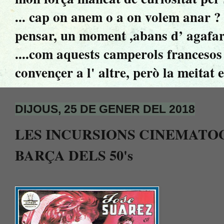
... cap on anem o a on volem anar ? ..
pensar, un moment ,abans d’ agafar 
....com aquests camperols francesos 
convençer a l' altre, però la meitat 
DIJOUS, 25 DE GENER DEL 2018
LES INCURSIONS CINEMATO
BARÇA DELS 50's