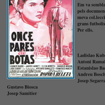
Em va semblar
pels documents
meva col.lecc
grans futboli
Per ells.
Ladislao Kub
Antoni Ramal
Estanislao Ba
Andreu Bosc
Josep Segarr
Gustavo Biosca
Josep Samitier