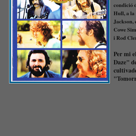
condició 
Hull, a la
Jackson, 
Cowe Simo
i Rod Clem
Per mi e
Daze" de
cultivad
"Tomorr