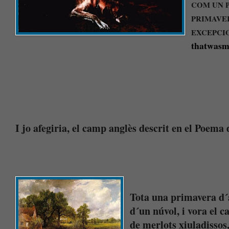
COM UN 
PRIMAVE
EXCEPCI
thatwasm
I jo afegiria, el camp anglès descrit en el Poem
Tota una primavera d´a
d´un núvol, i vora el c
de merlots xiuladissos