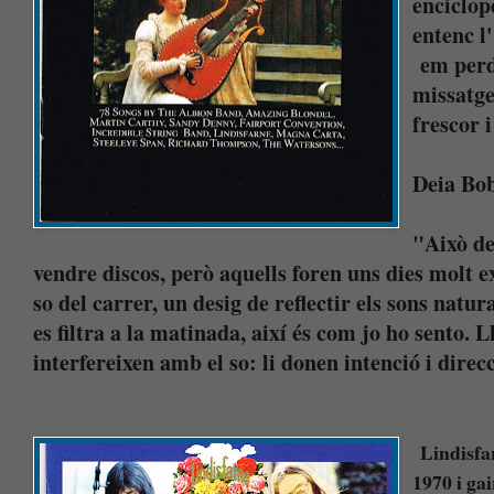
enciclop
entenc l
em perd
missatge
frescor i
Deia Bob
"Això de
vendre discos, però aquells foren uns dies molt e
so del carrer, un desig de reflectir els sons natur
es filtra a la matinada, així és com jo ho sento. Ll
interfereixen amb el so: li donen intenció i direc
Lindisfa
1970 i ga