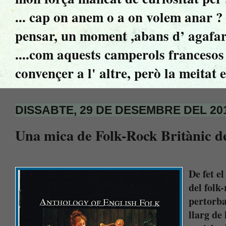
... cap on anem o a on volem anar ? ..
pensar, un moment ,abans d’ agafar 
....com aquests camperols francesos 
convençer a l' altre, però la meitat 
DISSABTE, 29 DE DESEMBRE DEL 20
Una mica de Folk-Rock Britànic de
De fet e
del folk
pertorba
llarg de 