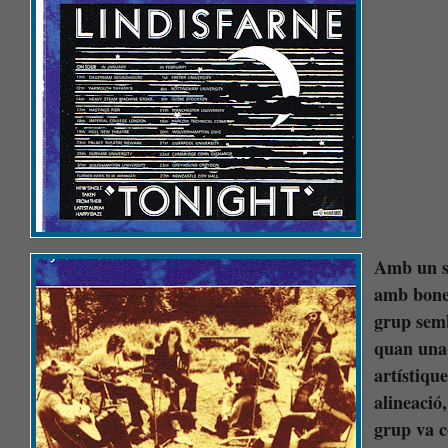
Amb un so
amb bones
grup semb
quan una 
artístiqu
alineació,
grup va 