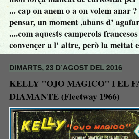
... cap on anem o a on volem anar ? ..
pensar, un moment ,abans d’ agafar 
....com aquests camperols francesos 
convençer a l' altre, però la meitat 
DIMARTS, 23 D’AGOST DEL 2016
KELLY "OJO MAGICO" I EL F
DIAMANTE (Fleetway 1966)