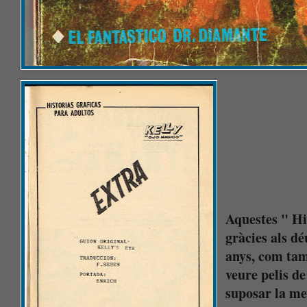
Aquestes " Hi
gràcies als d
anys, com tam
veure pelis de
suposar la me