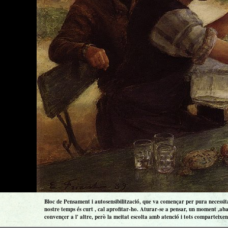
Bloc de Pensament i autosensibilització, que va començar per pura necessitat
nostre temps és curt , cal aprofitar-ho. Aturar-se a pensar, un moment ,aba
convençer a l' altre, però la meitat escolta amb atenció i tots comparteixen 