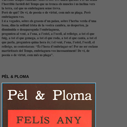
l’horrible fardell del Temps que us trenca els muscles i us inclina vers
la terra, cal que us embriagueu sense treva.
Però de què? De vi, de poesia o de virtut, com més us plaga. Però
embriagueu-vos.
I si a vegades, sobre els graons d’un palau, sobre l’herba verda d’una
fossa, dins la solitud trista de la vostra cambra, us desperteu, ja
disminuïda o desapareguda l’embriaguesa,
pregunteu al vent, a l’ona, a l’estel, a l’ocell, al rellotge, a tot el que
fuig, a tot el que gemega, a tot el que roda, a tot el que canta, a tot el
que parla, pregunteu quina hora és; i el vent, l’ona, l’estel, l’ocell, el
rellotge, us contestaran: “És l’hora d’embriagar-se! Per no ser esclaus
martiritzats del Temps, embriagueu-vos incessantment! De vi, de
poesia o de virtut, com més us plaga”.
PÈL & PLOMA