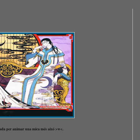
ntrada per animar una mica més aixó >w<.