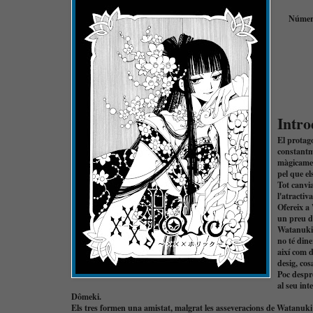
Números
Intro
El protago
constantme
màgicamen
pel que el
Tot canvi
l'atracti
Ofereix a 
un preu d'
Watanuki 
no té dine
així com d
desig, co
Poc despr
al seu int
Dômeki.
Els tres formen una amistat, malgrat les asseveracions de Watanuki d