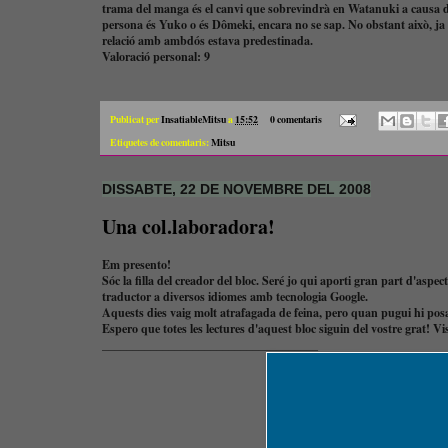
trama del manga és el canvi que sobrevindrà en Watanuki a causa de
persona és Yuko o és Dômeki, encara no se sap. No obstant això, ja 
relació amb ambdós estava predestinada.
Valoració personal:
9
Publicat per
InsatiableMitsu
a
15:52
0 comentaris
Etiquetes de comentaris:
Mitsu
DISSABTE, 22 DE NOVEMBRE DEL 2008
Una col.laboradora!
Em presento!
Sóc la filla del creador del bloc. Seré jo qui aporti gran part d'aspe
traductor a diversos idiomes amb tecnologia Google.
Aquests dies vaig molt atrafagada de feina, pero quan pugui hi po
Espero que totes les lectures d'aquest bloc siguin del vostre grat! Vi
____________________________________