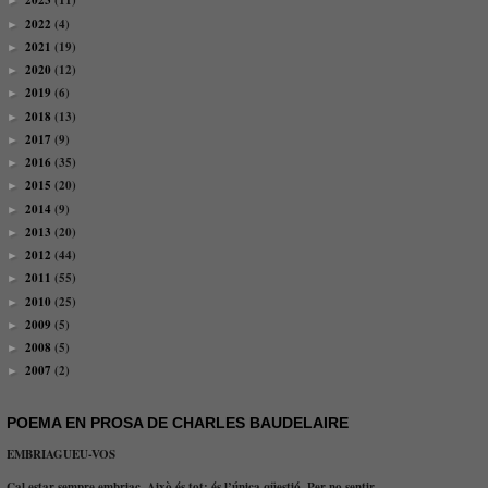
2023
(11)
►
2022
(4)
►
2021
(19)
►
2020
(12)
►
2019
(6)
►
2018
(13)
►
2017
(9)
►
2016
(35)
►
2015
(20)
►
2014
(9)
►
2013
(20)
►
2012
(44)
►
2011
(55)
►
2010
(25)
►
2009
(5)
►
2008
(5)
►
2007
(2)
►
POEMA EN PROSA DE CHARLES BAUDELAIRE
EMBRIAGUEU-VOS
Cal estar sempre embriac. Això és tot: és l’única qüestió. Per no sentir