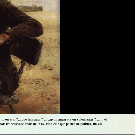
.. on som ?... que fem aquí ? ... cap on anem o a on volem anar ? ....... el
ls francesos de finals del XIX. Està clar que parlen de política, un vol