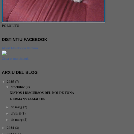
POLOLITO
DISTINTIU FACEBOOK
Albert Matalonga Ventura
Crea el teu distintiu
ARXIU DEL BLOG
2025
(7)
▼
d’octubre
(2)
▼
XISTOS I DISCURSOS DEL NOI DE TONA
GERMANS ZAMACOIS
de maig
(2)
►
d’abril
(1)
►
de març
(2)
►
2024
(2)
►