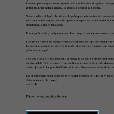
Entenem per manga el còmic japonès, tot i que literalment significa "imatg
gruixudes i, per norma general, la qualitat del paper és pèssima.
Només s'editen al Japó, i les sèries s'hi publiquen setmanalment o quinzena
vora dues-centes pàgines. Val a dir, però, que aquest fet depèn també de l'èx
oficialment s'edita en tankôbons.
El manga és editat principalment en blanc i negre i, en algunes ocasions, am
El sentit de lectura del manga és dreta a esquerra, tot i que les edicions de 
La pàgina es compon de vinyetes de mida i distribució irregulars: una inno
¿Com és el manga?
Tot i que depèn de cada dibuixant, el manga té un estil de dibuix molt definit;
més treballats ("ulls de sucre", que en diuen, a causa de la sovint extremad
definir, ja que hi ha quantitat d'estils diferents. Grosso modo, és un dibuix f
Les onomatopeies solen donar força i vitalitat al dibuix, tot i que de vegades 
[
Informació extreta d'
aqui
]
xxx Holic
Primer de tot, una fitxa tècnica: