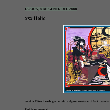
DIJOUS, 8 DE GENER DEL 2009
xxx Holic
Avui la Mitsu li ve de gust escriure alguna coseta aqui fará una e
Què és un manga?