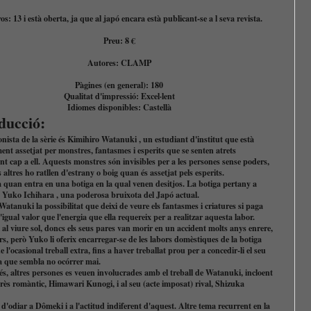
: 13 i està oberta, ja que al japó encara està publicant-se a l seva revista.
Preu: 8 €
Autor
es
: CLAMP
Pàgines (en general): 180
Qualitat d'impressió: Excel·lent
Idiomes disponibles: Castellà
ducció:
nista de la sèrie és Kimihiro Watanuki , un estudiant d'institut que està
nt assetjat per monstres, fantasmes i esperits que se senten atrets
t cap a ell. Aquests monstres són invisibles per a les persones sense poders,
s altres ho ratllen d'estrany o boig quan és assetjat pels esperits.
a quan entra en una botiga en la qual venen desitjos. La botiga pertany a
va Yuko Ichihara , una poderosa bruixota del Japó actual.
Watanuki la possibilitat que deixi de veure els fantasmes i criatures si paga
igual valor que l'energia que ella requereix per a realitzar aquesta labor.
al viure sol, doncs els seus pares van morir en un accident molts anys enrere,
rs, però Yuko li oferix encarregar-se de les labors domèstiques de la botiga
e l'ocasional treball extra, fins a haver treballat prou per a concedir-li el seu
sa que sembla no ocórrer mai.
és, altres persones es veuen involucrades amb el treball de Watanuki, incloent
erès romàntic, Himawari Kunogi, i al seu (acte imposat) rival, Shizuka
'odiar a Dômeki i a l'actitud indiferent d'aquest. Altre tema recurrent en la