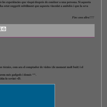
 les experiències que visqui després de conèixer a una persona. Si aquesta
ha estat suggerit subtilment que aquesta vinculat a ambdós i que la seva
Fins una altra!!!!
ctes técnics, com ara el comptador de visites (de moment molt buit) i el
sarem més gadgeds i demés ^^.
sitin-lo sovint =D.