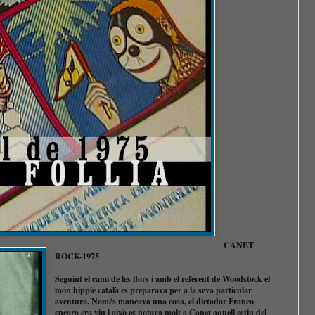
CANET
ROCK-1975
Seguint el camí de les flors i amb el referent de Woodstock el
món hippie català es preparava per a la seva particular
aventura. Només mancava una cosa, el dictador Franco
encara era viu i això es notava molt a Canet aquell estiu del