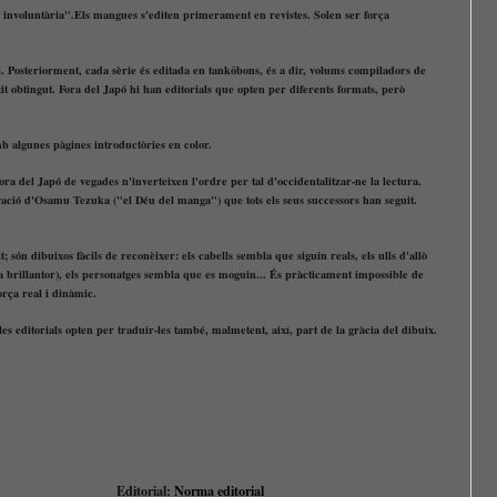
e involuntària".Els mangues s'editen primerament en revistes. Solen ser força
l. Posteriorment, cada sèrie és editada en tankôbons, és a dir, volums compiladors de
it obtingut. Fora del Japó hi han editorials que opten per diferents formats, però
b algunes pàgines introductòries en color.
fora del Japó de vegades n'inverteixen l'ordre per tal d'occidentalitzar-ne la lectura.
vació d'Osamu Tezuka ("el Déu del manga") que tots els seus successors han seguit.
 són dibuixos fàcils de reconèixer: els cabells sembla que siguin reals, els ulls d'allò
a brillantor), els personatges sembla que es moguin... És pràcticament impossible de
orça real i dinàmic.
les editorials opten per traduir-les també, malmetent, així, part de la gràcia del dibuix.
Editorial:
Norma editorial