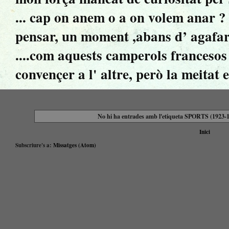
... cap on anem o a on volem anar ? ..
pensar, un moment ,abans d’ agafar 
....com aquests camperols francesos 
convençer a l' altre, però la meitat 
No hi ha entrades amb l'etiqueta
SPORTS (1923-1
Inici
Subscriure's a:
Missatges (Atom)