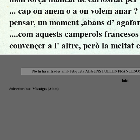
... cap on anem o a on volem anar ? ..
pensar, un moment ,abans d’ agafar 
....com aquests camperols francesos 
convençer a l' altre, però la meitat 
No hi ha entrades amb l'etiqueta
ALGUNS POETES FRANCESO
Inici
Subscriure's a:
Missatges (Atom)