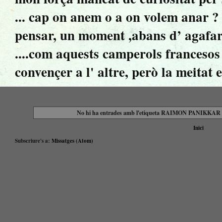
... cap on anem o a on volem anar ? ..
pensar, un moment ,abans d’ agafar 
....com aquests camperols francesos 
convençer a l' altre, però la meitat 
No hi ha entrades amb l'etiqueta
RAIMON PANIKKAR (1
Inici
Subscriure's a:
Missatges (Atom)